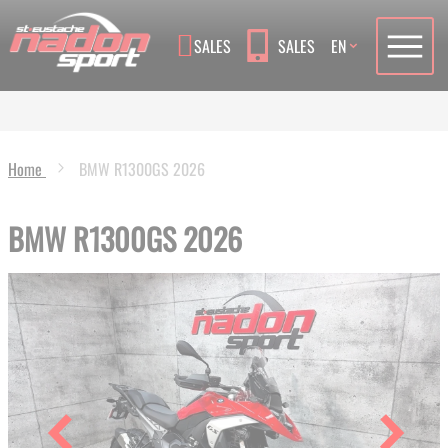
Language
SALES
SALES
EN
Home
BMW R1300GS 2026
BMW R1300GS 2026
Skip
to
the
end
of
the
images