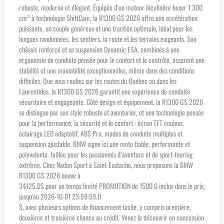
robuste, moderne et élégant. Équipée d’un moteur bicylindre boxer 1 300
cm³ à technologie ShiftCam, la R1300 GS 2026 offre une accélération
puissante, un couple généreux et une traction optimale, idéal pour les
longues randonnées, les sentiers, la route et les terrains exigeants. Son
châssis renforcé et sa suspension Dynamic ESA, combinés à une
ergonomie de conduite pensée pour le confort et le contrôle, assurent une
stabilité et une maniabilité exceptionnelles, même dans des conditions
difficiles. Que vous rouliez sur les routes du Québec ou dans les
Laurentides, la R1300 GS 2026 garantit une expérience de conduite
sécuritaire et engageante. Côté design et équipement, la R1300 GS 2026
se distingue par son style robuste et aventurier, et une technologie pensée
pour la performance, la sécurité et le confort : écran TFT couleur,
éclairage LED adaptatif, ABS Pro, modes de conduite multiples et
suspension ajustable. BMW signe ici une moto fiable, performante et
polyvalente, taillée pour les passionnés d’aventure et de sport-touring
extrême. Chez Nadon Sport à Saint-Eustache, nous proposons la BMW
R1300 GS 2026 neuve à
34125.0$ pour un temps limité PROMOTION de 1500.0 inclus dans le prix,
jusqu'au 2026-10-01 23:59:59.0
$, avec plusieurs options de financement facile, y compris première,
deuxième et troisième chance au crédit. Venez la découvrir en concession