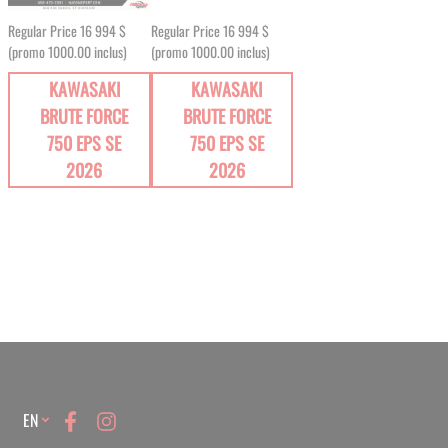
Regular Price
16 994 $
Regular Price
16 994 $
(promo 1000.00 inclus)
(promo 1000.00 inclus)
KAWASAKI
KAWASAKI
BRUTE FORCE
BRUTE FORCE
750 EPS SE
750 EPS SE
2026
2026
Language
EN