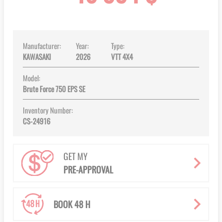
images
gallery
Manufacturer:
Year:
Type:
KAWASAKI
2026
VTT 4X4
Model:
Brute Force 750 EPS SE
Inventory Number:
CS-24916
GET MY
PRE-APPROVAL
BOOK 48 H