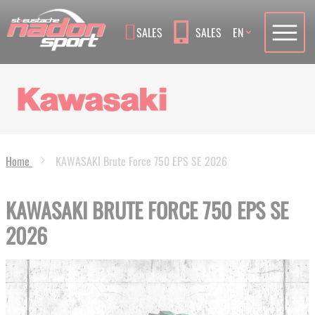
Language
SALES
SALES
EN
Home
KAWASAKI Brute Force 750 EPS SE 2026
KAWASAKI BRUTE FORCE 750 EPS SE
2026
Skip
to
the