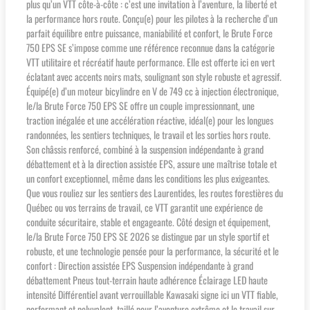
plus qu’un VTT côte-à-côte : c’est une invitation à l’aventure, la liberté et
la performance hors route. Conçu(e) pour les pilotes à la recherche d’un
parfait équilibre entre puissance, maniabilité et confort, le Brute Force
750 EPS SE s’impose comme une référence reconnue dans la catégorie
VTT utilitaire et récréatif haute performance. Elle est offerte ici en vert
éclatant avec accents noirs mats, soulignant son style robuste et agressif.
Équipé(e) d’un moteur bicylindre en V de 749 cc à injection électronique,
le/la Brute Force 750 EPS SE offre un couple impressionnant, une
traction inégalée et une accélération réactive, idéal(e) pour les longues
randonnées, les sentiers techniques, le travail et les sorties hors route.
Son châssis renforcé, combiné à la suspension indépendante à grand
débattement et à la direction assistée EPS, assure une maîtrise totale et
un confort exceptionnel, même dans les conditions les plus exigeantes.
Que vous rouliez sur les sentiers des Laurentides, les routes forestières du
Québec ou vos terrains de travail, ce VTT garantit une expérience de
conduite sécuritaire, stable et engageante. Côté design et équipement,
le/la Brute Force 750 EPS SE 2026 se distingue par un style sportif et
robuste, et une technologie pensée pour la performance, la sécurité et le
confort : Direction assistée EPS Suspension indépendante à grand
débattement Pneus tout-terrain haute adhérence Éclairage LED haute
intensité Différentiel avant verrouillable Kawasaki signe ici un VTT fiable,
performant et polyvalent, taillé pour l’aventure extrême et le travail sur