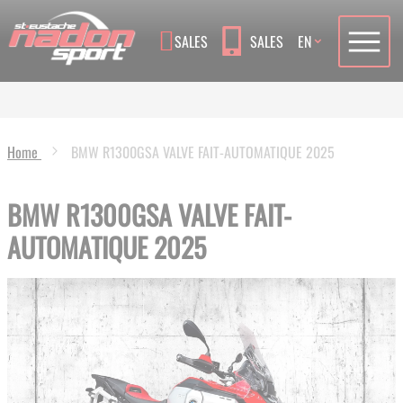
Language
SALES
SALES
EN
Home
BMW R1300GSA VALVE FAIT-AUTOMATIQUE 2025
BMW R1300GSA VALVE FAIT-
AUTOMATIQUE 2025
Skip
to
the
end
of
the