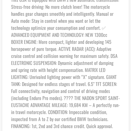
Stress-free driving: No more clutch lever! The motorcycle
handles gear changes smoothly and intelligently. Manual or
Auto mode: Stay in control when you want or let the
technology optimize your consumption and comfort. ✅
ADVANCED EQUIPMENT AND TECHNOLOGY: NEW 1300cc
BOXER ENGINE: More compact, lighter and developing 145
horsepower of pure torque. ACTIVE RADAR (ACC): Adaptive
cruise control and collision warning for maximum safety. DSA
ELECTRONIC SUSPENSION: Dynamic adjustment of damping
and spring rate with height compensation. MATRIX LED
LIGHTING: Unrivaled lighting power with “X” signature. GIANT
TANK: Designed for endless stages of travel. 6.5" TFT SCREEN:
Full connectivity, navigation and control of driving modes
(including Enduro Pro modes). ???? THE NADON SPORT SAINT-
EUSTACHE ADVANTAGE MILEAGE: 19,684 KM – A perfectly run-
in travel motorcycle. CONDITION: Impeccable condition,
inspected from A to Z by our certified BMW technicians.
FINANCING: 1st, 2nd and 3rd chance credit. Quick approval.