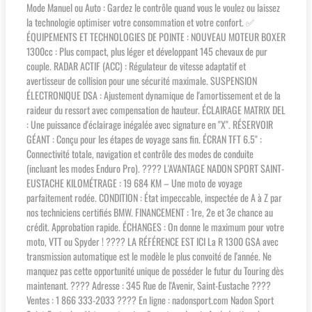
Mode Manuel ou Auto : Gardez le contrôle quand vous le voulez ou laissez
la technologie optimiser votre consommation et votre confort. ✅
ÉQUIPEMENTS ET TECHNOLOGIES DE POINTE : NOUVEAU MOTEUR BOXER
1300cc : Plus compact, plus léger et développant 145 chevaux de pur
couple. RADAR ACTIF (ACC) : Régulateur de vitesse adaptatif et
avertisseur de collision pour une sécurité maximale. SUSPENSION
ÉLECTRONIQUE DSA : Ajustement dynamique de l'amortissement et de la
raideur du ressort avec compensation de hauteur. ÉCLAIRAGE MATRIX DEL
: Une puissance d'éclairage inégalée avec signature en "X". RÉSERVOIR
GÉANT : Conçu pour les étapes de voyage sans fin. ÉCRAN TFT 6.5" :
Connectivité totale, navigation et contrôle des modes de conduite
(incluant les modes Enduro Pro). ???? L'AVANTAGE NADON SPORT SAINT-
EUSTACHE KILOMÉTRAGE : 19 684 KM – Une moto de voyage
parfaitement rodée. CONDITION : État impeccable, inspectée de A à Z par
nos techniciens certifiés BMW. FINANCEMENT : 1re, 2e et 3e chance au
crédit. Approbation rapide. ÉCHANGES : On donne le maximum pour votre
moto, VTT ou Spyder ! ???? LA RÉFÉRENCE EST ICI La R 1300 GSA avec
transmission automatique est le modèle le plus convoité de l'année. Ne
manquez pas cette opportunité unique de posséder le futur du Touring dès
maintenant. ???? Adresse : 345 Rue de l'Avenir, Saint-Eustache ????
Ventes : 1 866 333-2033 ???? En ligne : nadonsport.com Nadon Sport