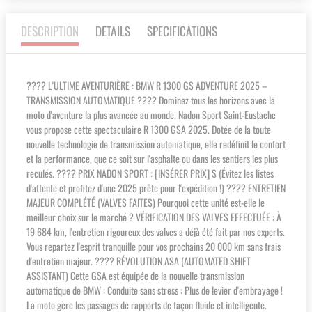
DESCRIPTION
DETAILS
SPECIFICATIONS
????️ L'ULTIME AVENTURIÈRE : BMW R 1300 GS ADVENTURE 2025 –
TRANSMISSION AUTOMATIQUE ????️ Dominez tous les horizons avec la
moto d'aventure la plus avancée au monde. Nadon Sport Saint-Eustache
vous propose cette spectaculaire R 1300 GSA 2025. Dotée de la toute
nouvelle technologie de transmission automatique, elle redéfinit le confort
et la performance, que ce soit sur l'asphalte ou dans les sentiers les plus
reculés. ???? PRIX NADON SPORT : [INSÉRER PRIX] $ (Évitez les listes
d'attente et profitez d'une 2025 prête pour l'expédition !) ????️ ENTRETIEN
MAJEUR COMPLÉTÉ (VALVES FAITES) Pourquoi cette unité est-elle le
meilleur choix sur le marché ? VÉRIFICATION DES VALVES EFFECTUÉE : À
19 684 km, l'entretien rigoureux des valves a déjà été fait par nos experts.
Vous repartez l'esprit tranquille pour vos prochains 20 000 km sans frais
d'entretien majeur. ???? RÉVOLUTION ASA (AUTOMATED SHIFT
ASSISTANT) Cette GSA est équipée de la nouvelle transmission
automatique de BMW : Conduite sans stress : Plus de levier d'embrayage !
La moto gère les passages de rapports de façon fluide et intelligente.