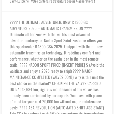
Saint-Eustache : Votre partenaire d'aventure depuis 4 générations !
????️ THE ULTIMATE ADVENTURER: BMW R 1300 GS
ADVENTURE 2025 – AUTOMATIC TRANSMISSION ????️
Dominate all horizons with the world's most advanced
adventure motorcycle. Nadon Sport Saint-Eustache offers you
this spectacular R 1300 GSA 2025. Equipped with the all-new
automatic transmission technology, it redefines comfort and
performance, whether on the asphalt or in the most remote
trails. ???? NADON SPORT PRICE: [INSERT PRICE] $ (Avoid the
waitlists and enjoy a 2025 ready to ship!) ????️ MAJOR
MAINTENANCE COMPLETED (VALVES DONE) Why is this unit the
best choice on the market? CHECKING THE VALVES CARRIED
OUT: At 19,684 km, rigorous maintenance of the valves has
already been carried out by our experts. You leave with peace
of mind for your next 20,000 km without major maintenance
costs. ???? ASA REVOLUTION (AUTOMATED SHIFT ASSISTANT)
This GSA is equipped with BMW's new automatic transmission: