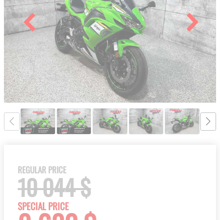
the
images
gallery
Skip
to
the
REGULAR PRICE
beginning
10 044 $
of
the
SPECIAL PRICE
images