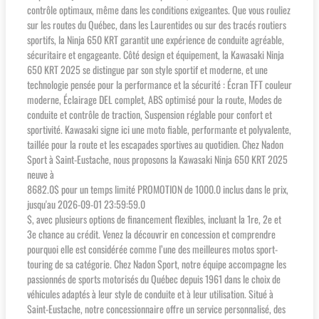
contrôle optimaux, même dans les conditions exigeantes. Que vous rouliez
sur les routes du Québec, dans les Laurentides ou sur des tracés routiers
sportifs, la Ninja 650 KRT garantit une expérience de conduite agréable,
sécuritaire et engageante. Côté design et équipement, la Kawasaki Ninja
650 KRT 2025 se distingue par son style sportif et moderne, et une
technologie pensée pour la performance et la sécurité : Écran TFT couleur
moderne, Éclairage DEL complet, ABS optimisé pour la route, Modes de
conduite et contrôle de traction, Suspension réglable pour confort et
sportivité. Kawasaki signe ici une moto fiable, performante et polyvalente,
taillée pour la route et les escapades sportives au quotidien. Chez Nadon
Sport à Saint-Eustache, nous proposons la Kawasaki Ninja 650 KRT 2025
neuve à
8682.0$ pour un temps limité PROMOTION de 1000.0 inclus dans le prix,
jusqu'au 2026-09-01 23:59:59.0
$, avec plusieurs options de financement flexibles, incluant la 1re, 2e et
3e chance au crédit. Venez la découvrir en concession et comprendre
pourquoi elle est considérée comme l’une des meilleures motos sport-
touring de sa catégorie. Chez Nadon Sport, notre équipe accompagne les
passionnés de sports motorisés du Québec depuis 1961 dans le choix de
véhicules adaptés à leur style de conduite et à leur utilisation. Situé à
Saint-Eustache, notre concessionnaire offre un service personnalisé, des