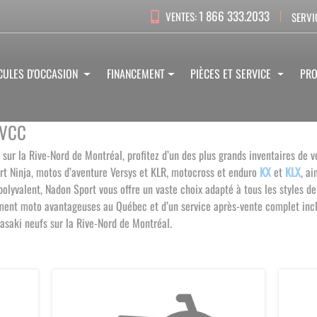
1 866 333.2033
VENTES:
SERVI
CULES D'OCCASION
FINANCEMENT
PIÈCES ET SERVICE
PR
 VCC
 sur la Rive-Nord de Montréal, profitez d’un des plus grands inventaires d
rt Ninja, motos d’aventure Versys et KLR, motocross et enduro
KX
et
KLX
, a
yvalent, Nadon Sport vous offre un vaste choix adapté à tous les styles de 
ement moto avantageuses au Québec et d’un service après-vente complet incl
wasaki neufs sur la Rive-Nord de Montréal
.