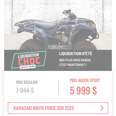
PRIX NADON SPORT
PRIX RÉGULIER
5 999 $
7 044 $
KAWASAKI BRUTE FORCE 300 2025