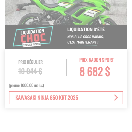
PRIX NADON SPORT
PRIX RÉGULIER
8 682 $
10 044 $
(promo 1000.00 inclus)
KAWASAKI NINJA 650 KRT 2025