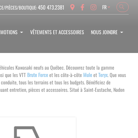
Language
450 473.2381
FR
CE/PIÈCES/BOUTIQUE:
Search
Search
OMOTIONS
VÊTEMENTS ET ACCESSOIRES
NOUS JOINDRE
e véhicules Kawasaki neufs au Québec. Découvrez toute la gamme
insi que les VTT
Brute Force
et les côte-à-côte
Mule
et
Teryx
.
Que vous
conduite, tous les terrains et tous les budgets.
Bénéficiez de
uant entretien, pièces et accessoires. Situé à Saint-Eustache, Nadon