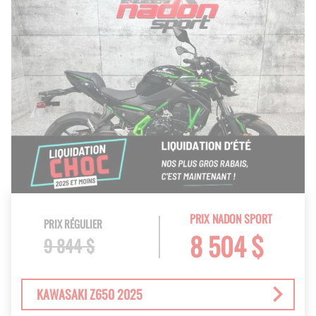
PRIX NADON SPORT
PRIX RÉGULIER
8 504 $
9 844 $
KAWASAKI Z650 2025