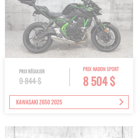
PRIX NADON SPORT
PRIX RÉGULIER
8 504 $
9 844 $
KAWASAKI Z650 2025