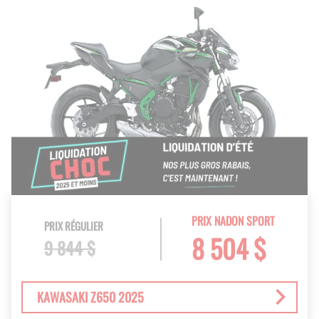
PRIX NADON SPORT
PRIX RÉGULIER
8 504 $
9 844 $
KAWASAKI Z650 2025