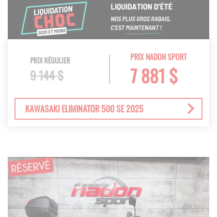
PRIX NADON SPORT
PRIX RÉGULIER
7 881 $
9 144 $
KAWASAKI ELIMINATOR 500 SE 2025