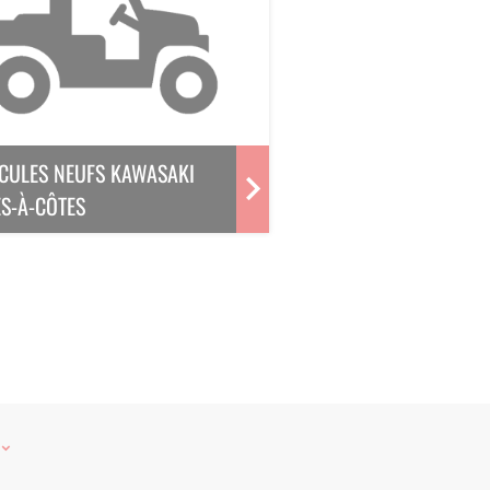
CULES NEUFS KAWASAKI
S-À-CÔTES