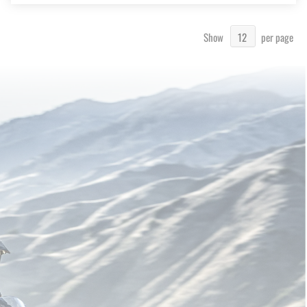
Show
per page