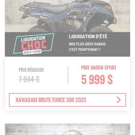
PRIX NADON SPORT
PRIX RÉGULIER
5 999 $
7 044 $
KAWASAKI BRUTE FORCE 300 2025