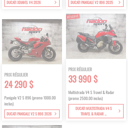
DUCATI XDIAVEL V4 2026
DUCATI PANIGALE V2 896 2025
PRIX RÉGULIER
PRIX RÉGULIER
33 990 $
24 290 $
Multistrada V4 S Travel & Radar
Panigale V2 S 896 (promo 1000.00
(promo 2500.00 inclus)
inclus)
DUCATI MULTISTRADA V4 S
DUCATI PANIGALE V2 S 896 2026
TRAVEL & RADAR ...