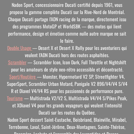
Nadon Sport, concessionnaire Ducati certifié depuis 1961, vous
propose la gamme complète Ducati sur la Rive-Nord de Montréal.
Chaque Ducati partage l'ADN racing de la marque, directement issu
des programmes MotoGP et WorldSBK — des motos qui lient
performance, design et émotion comme nulle autre marque ne sait
le faire.
Double Usage
— Desert X et Desert X Rally pour les aventuriers qui
veulent l'ADN Ducati hors des routes asphaltées.
Scrambler
— Scrambler Icon, Icon Dark, Full Throttle et Nightshift
pour les amateurs de style neo-rétro accessible et décontracté.
Sport/Routière
— Monster, Hypermotard V2 SP, Streetfighter V4,
SuperSport, Scrambler Urban Motard, Panigale V2 896/V4/V4 S/V4
R et Diavel V4/V4 RS pour les passionnés de performance pure.
Tourisme
— Multistrada V2/V2 S, Multistrada V4/V4 S/Pikes Peak,
et XDiavel V4 pour les grands voyageurs qui veulent l'intensité
Ducati sur les routes du Québec.
Nadon Sport dessert Saint-Eustache, Boisbriand, Blainville, Mirabel,
Terrebonne, Laval, Saint-Jérôme, Deux-Montagnes, Sainte-Thérèse,
Rosemère, Lachute et l'ensemble des Laurentides et Basses-