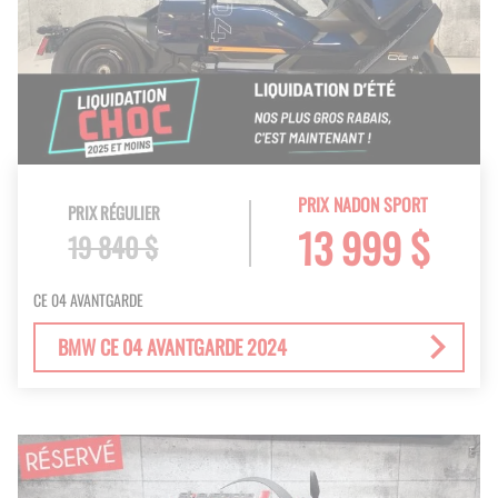
PRIX NADON SPORT
PRIX RÉGULIER
13 999 $
19 840 $
CE 04 AVANTGARDE
BMW CE 04 AVANTGARDE 2024