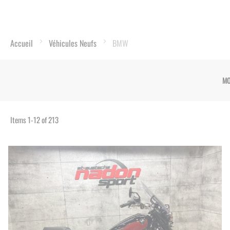
Accueil
Véhicules Neufs
BMW
MO
Items
1
-
12
of
213