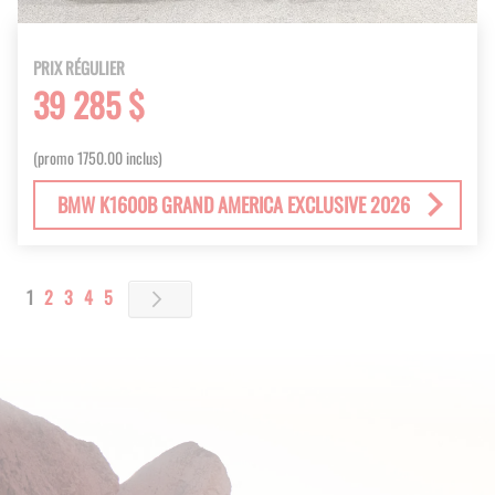
PRIX RÉGULIER
39 285 $
(promo 1750.00 inclus)
BMW K1600B GRAND AMERICA EXCLUSIVE 2026
Page
You're currently reading page
Page
Page
Page
Page
1
2
3
4
5
Page
Next