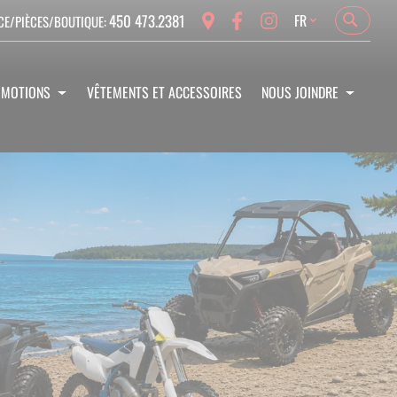
Language
450 473.2381
FR
CE/PIÈCES/BOUTIQUE:
Search
Search
OMOTIONS
VÊTEMENTS ET ACCESSOIRES
NOUS JOINDRE