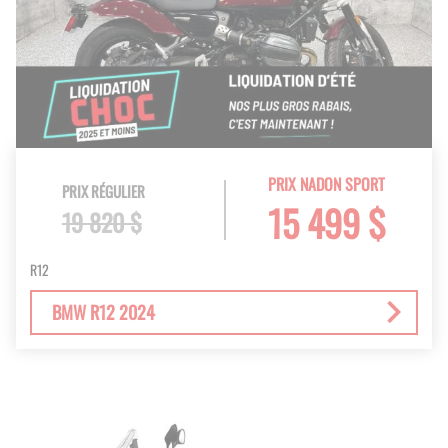
PRIX NADON SPORT
PRIX RÉGULIER
15 499 $
19 820 $
R12
BMW R12 2024