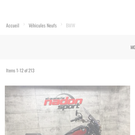
Accueil
Véhicules Neufs
BMW
MO
Items
1
-
12
of
213