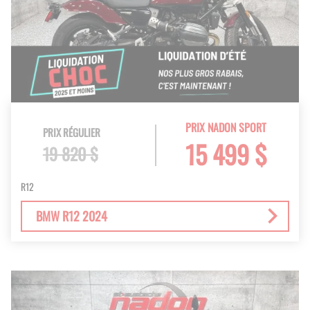
PRIX NADON SPORT
PRIX RÉGULIER
15 499 $
19 820 $
R12
BMW R12 2024