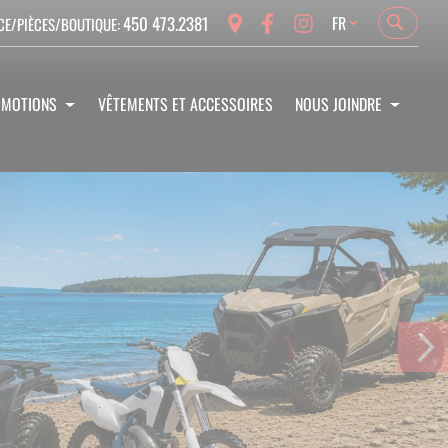
Language
450 473.2381
FR
CE/PIÈCES/BOUTIQUE:
Search
Search
OMOTIONS
VÊTEMENTS ET ACCESSOIRES
NOUS JOINDRE