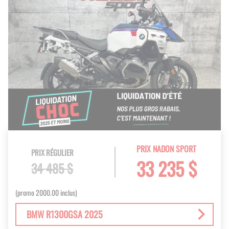
PRIX NADON SPORT
PRIX RÉGULIER
33 235 $
34 485 $
(promo 2000.00 inclus)
BMW R1300GSA 2025