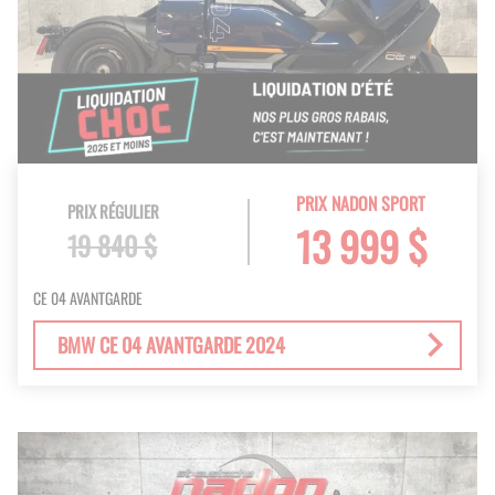
PRIX NADON SPORT
PRIX RÉGULIER
13 999 $
19 840 $
CE 04 AVANTGARDE
BMW CE 04 AVANTGARDE 2024