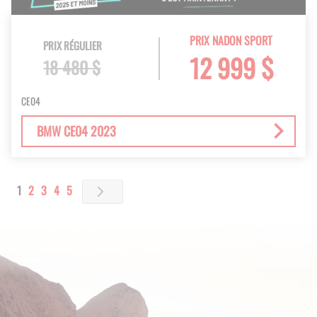
PRIX NADON SPORT
PRIX RÉGULIER
12 999 $
18 480 $
CE04
BMW CE04 2023
Page
You're currently reading page
Page
Page
Page
Page
1
2
3
4
5
Page
Next