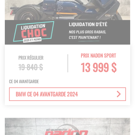
PRIX NADON SPORT
PRIX RÉGULIER
13 999 $
19 840 $
CE 04 AVANTGARDE
BMW CE 04 AVANTGARDE 2024