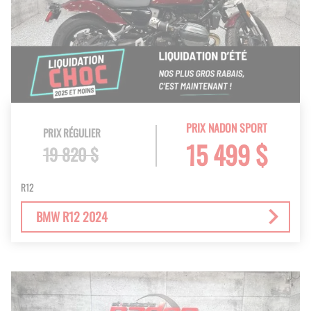
PRIX NADON SPORT
PRIX RÉGULIER
15 499 $
19 820 $
R12
BMW R12 2024