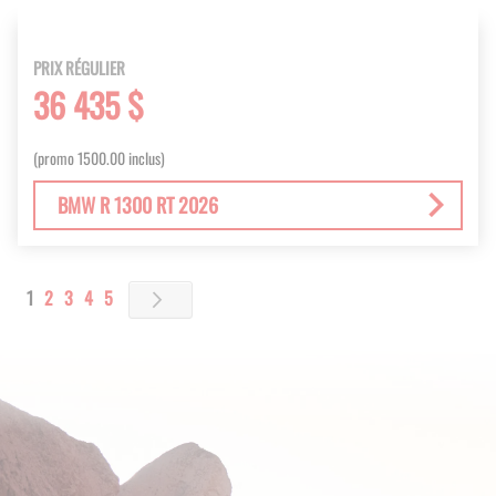
PRIX RÉGULIER
36 435 $
(promo 1500.00 inclus)
BMW R 1300 RT 2026
Page
You're currently reading page
Page
Page
Page
Page
1
2
3
4
5
Page
Next