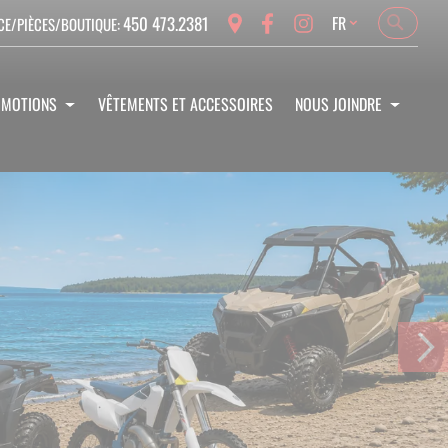
Language
450 473.2381
FR
CE/PIÈCES/BOUTIQUE:
Search
Search
OMOTIONS
VÊTEMENTS ET ACCESSOIRES
NOUS JOINDRE