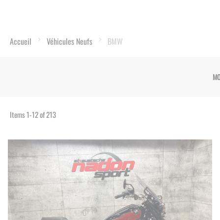
Accueil
Véhicules Neufs
BMW
MO
Items
1
-
12
of
213