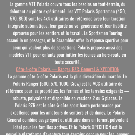
La gamme VTT Polaris couvre tous les besoins en tout-terrain, du
débutant au pilote expérimenté. Les VTT Polaris Sportsman (450,
570, 850) sont les 4x4 utilitaires de référence avec leur traction
intégrale automatique, leur garde au sol généreuse et leur fiabilité
éprouvée pour les sentiers et le travail. Le Sportsman Touring
accueille un passager, et le Scrambler offre la réponse sportive pour
ceux qui veulent plus de sensations. Polaris propose aussi des
modèles VTT pour enfants pour initier les jeunes au hors-route en
toute sécurité.
Côte-à-côte Polaris — Ranger, RZR, General & XPEDITION
La gamme côte-à-côte Polaris est la plus diversifiée du marché. Le
Polaris Ranger (500, 570, 1000, Crew) est le VCC utilitaire de
référence pour les propriétés, les fermes et les terrains exigeants —
robuste, polyvalent et disponible en versions 2 ou 6 places. Le
Polaris RZR est le côte-à-côte sport haute performance par
excellence pour les amateurs de sentiers et de dunes. Le Polaris
General combine usage sport et utilitaire dans un format polyvalent
idéal pour les familles actives. Et le Polaris XPEDITION est la
nouvelle plateforme d'aventure tous-terrains conçue pour les longues