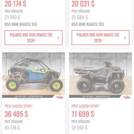
20 174 $
20 031 $
PRIX RÉGULIER
PRIX RÉGULIER
21 743 $
21 584 $
850 RMK KHAOS 155
850 RMK KHAOS 155
POLARIS 850 RMK KHAOS 155
POLARIS 850 RMK KHAOS 155
2026
2026
PRIX NADON SPORT
PRIX NADON SPORT
36 495 $
11 699 $
PRIX RÉGULIER
PRIX RÉGULIER
41 774 $
12 749 $