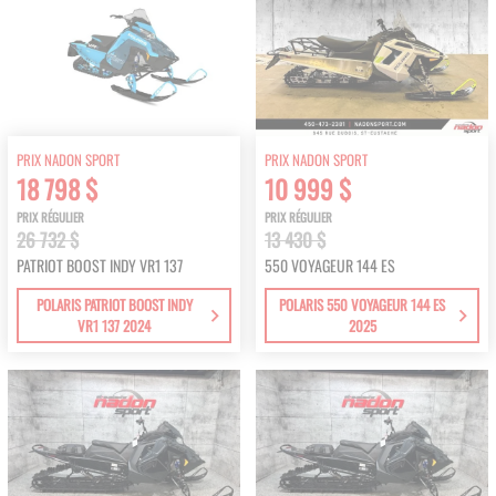
PRIX NADON SPORT
PRIX NADON SPORT
18 798 $
10 999 $
PRIX RÉGULIER
PRIX RÉGULIER
26 732 $
13 430 $
PATRIOT BOOST INDY VR1 137
550 VOYAGEUR 144 ES
POLARIS PATRIOT BOOST INDY
POLARIS 550 VOYAGEUR 144 ES
VR1 137 2024
2025