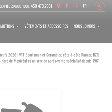
Language
450 473.2381
FR
CE/PIÈCES/BOUTIQUE:
Search
Search
OMOTIONS
VÊTEMENTS ET ACCESSOIRES
NOUS JOINDRE
 neufs 2026 : VTT Sportsman et Scrambler, côte-à-côte Ranger, RZR,
e-Nord de Montréal et un service après-vente spécialisé depuis 1961,