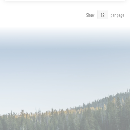
Show
per page