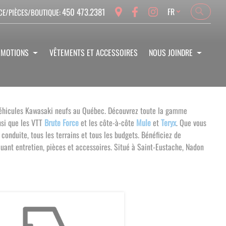
Language
450 473.2381
FR
CE/PIÈCES/BOUTIQUE:
Search
Search
OMOTIONS
VÊTEMENTS ET ACCESSOIRES
NOUS JOINDRE
e véhicules Kawasaki neufs au Québec. Découvrez toute la gamme
insi que les VTT
Brute Force
et les côte-à-côte
Mule
et
Teryx
.
Que vous
conduite, tous les terrains et tous les budgets.
Bénéficiez de
uant entretien, pièces et accessoires. Situé à Saint-Eustache, Nadon