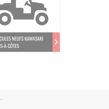
CULES NEUFS KAWASAKI
S-À-CÔTES