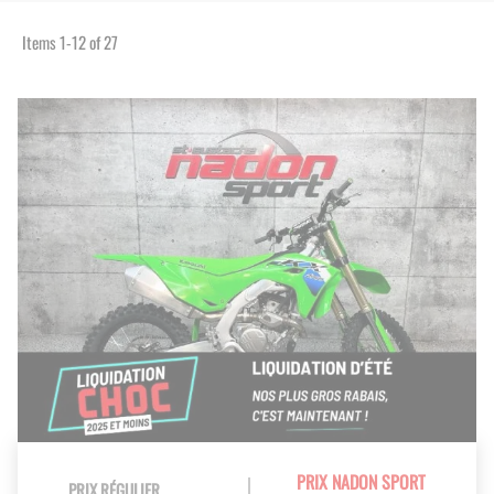
Items
1
-
12
of
27
PRIX NADON SPORT
PRIX RÉGULIER