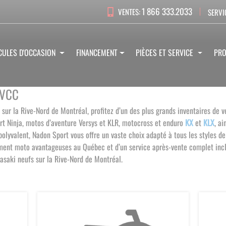
1 866 333.2033
VENTES:
SERVI
CULES D'OCCASION
FINANCEMENT
PIÈCES ET SERVICE
PR
 VCC
 sur la Rive-Nord de Montréal, profitez d’un des plus grands inventaires d
rt Ninja, motos d’aventure Versys et KLR, motocross et enduro
KX
et
KLX
, a
yvalent, Nadon Sport vous offre un vaste choix adapté à tous les styles de 
ement moto avantageuses au Québec et d’un service après-vente complet incl
wasaki neufs sur la Rive-Nord de Montréal
.