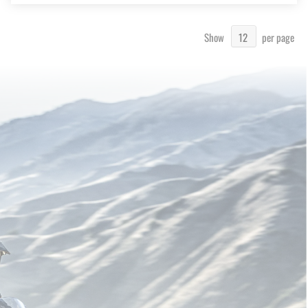
Show
per page