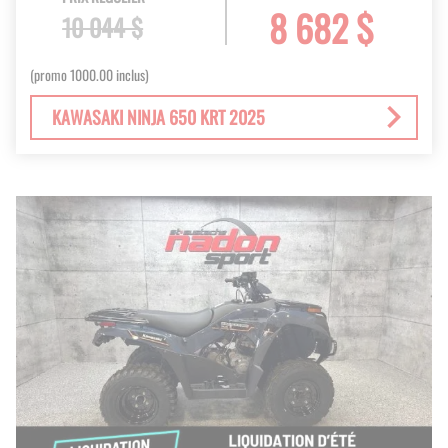
8 682 $
10 044 $
(promo 1000.00 inclus)
KAWASAKI NINJA 650 KRT 2025