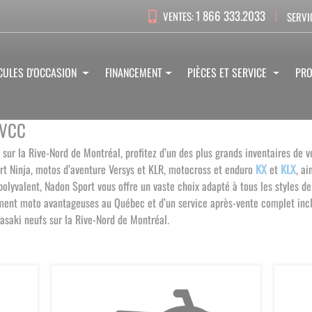
1 866 333.2033
VENTES:
SERVI
CULES D'OCCASION
FINANCEMENT
PIÈCES ET SERVICE
PR
 VCC
 sur la Rive-Nord de Montréal, profitez d’un des plus grands inventaires d
rt Ninja, motos d’aventure Versys et KLR, motocross et enduro
KX
et
KLX
, a
yvalent, Nadon Sport vous offre un vaste choix adapté à tous les styles de 
ement moto avantageuses au Québec et d’un service après-vente complet incl
wasaki neufs sur la Rive-Nord de Montréal
.