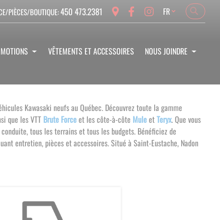
Language
450 473.2381
FR
CE/PIÈCES/BOUTIQUE:
Search
Search
OMOTIONS
VÊTEMENTS ET ACCESSOIRES
NOUS JOINDRE
e véhicules Kawasaki neufs au Québec. Découvrez toute la gamme
insi que les VTT
Brute Force
et les côte-à-côte
Mule
et
Teryx
.
Que vous
conduite, tous les terrains et tous les budgets.
Bénéficiez de
uant entretien, pièces et accessoires. Situé à Saint-Eustache, Nadon