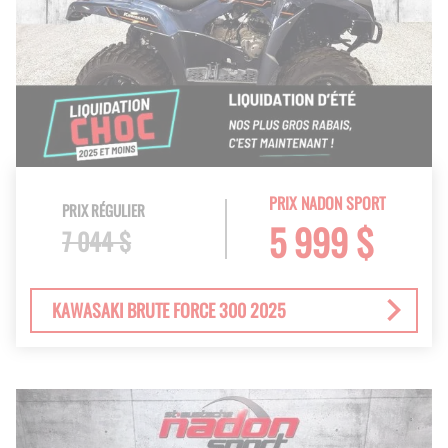
PRIX NADON SPORT
PRIX RÉGULIER
5 999 $
7 044 $
KAWASAKI BRUTE FORCE 300 2025