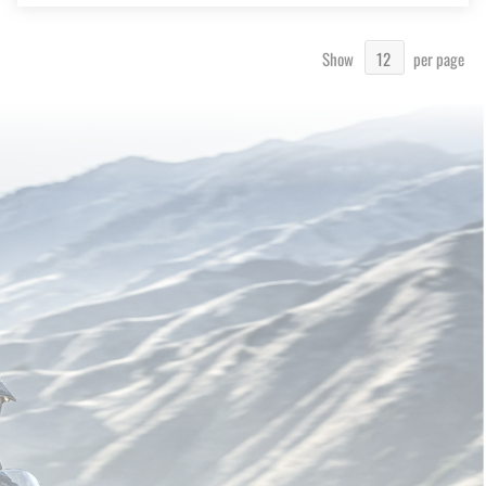
Show
per page