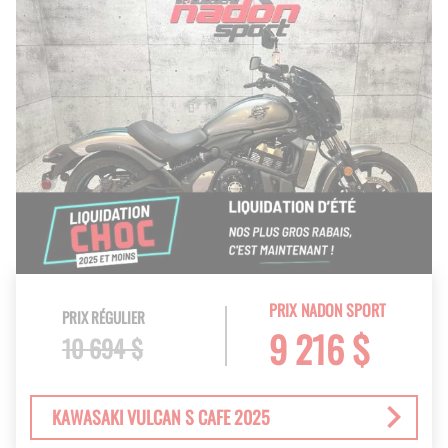
PRIX NADON SPORT
PRIX RÉGULIER
9 216 $
10 694 $
KAWASAKI VULCAN S CAFE 2025