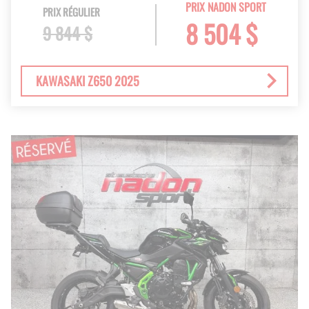
PRIX NADON SPORT
PRIX RÉGULIER
8 504 $
9 844 $
KAWASAKI Z650 2025