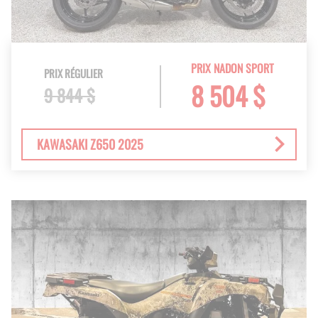
PRIX NADON SPORT
PRIX RÉGULIER
8 504 $
9 844 $
KAWASAKI Z650 2025