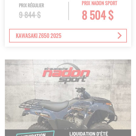
PRIX NADON SPORT
PRIX RÉGULIER
8 504 $
9 844 $
KAWASAKI Z650 2025