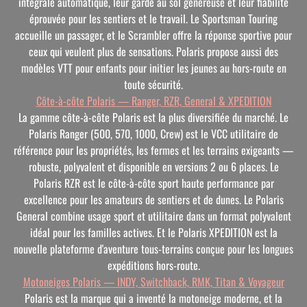
intégrale automatique, leur garde au sol généreuse et leur fiabilité
éprouvée pour les sentiers et le travail. Le Sportsman Touring
accueille un passager, et le Scrambler offre la réponse sportive pour
ceux qui veulent plus de sensations. Polaris propose aussi des
modèles VTT pour enfants pour initier les jeunes au hors-route en
toute sécurité.
Côte-à-côte Polaris — Ranger, RZR, General & XPEDITION
La gamme côte-à-côte Polaris est la plus diversifiée du marché. Le
Polaris Ranger (500, 570, 1000, Crew) est le VCC utilitaire de
référence pour les propriétés, les fermes et les terrains exigeants —
robuste, polyvalent et disponible en versions 2 ou 6 places. Le
Polaris RZR est le côte-à-côte sport haute performance par
excellence pour les amateurs de sentiers et de dunes. Le Polaris
General combine usage sport et utilitaire dans un format polyvalent
idéal pour les familles actives. Et le Polaris XPEDITION est la
nouvelle plateforme d'aventure tous-terrains conçue pour les longues
expéditions hors-route.
Motoneiges Polaris — INDY, Switchback, RMK, Titan & Voyageur
Polaris est la marque qui a inventé la motoneige moderne, et la