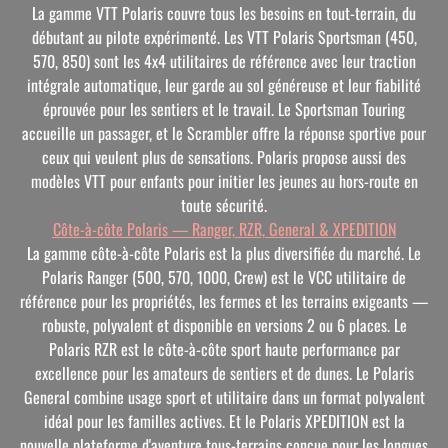
La gamme VTT Polaris couvre tous les besoins en tout-terrain, du
débutant au pilote expérimenté. Les VTT Polaris Sportsman (450,
570, 850) sont les 4x4 utilitaires de référence avec leur traction
intégrale automatique, leur garde au sol généreuse et leur fiabilité
éprouvée pour les sentiers et le travail. Le Sportsman Touring
accueille un passager, et le Scrambler offre la réponse sportive pour
ceux qui veulent plus de sensations. Polaris propose aussi des
modèles VTT pour enfants pour initier les jeunes au hors-route en
toute sécurité.
Côte-à-côte Polaris — Ranger, RZR, General & XPEDITION
La gamme côte-à-côte Polaris est la plus diversifiée du marché. Le
Polaris Ranger (500, 570, 1000, Crew) est le VCC utilitaire de
référence pour les propriétés, les fermes et les terrains exigeants —
robuste, polyvalent et disponible en versions 2 ou 6 places. Le
Polaris RZR est le côte-à-côte sport haute performance par
excellence pour les amateurs de sentiers et de dunes. Le Polaris
General combine usage sport et utilitaire dans un format polyvalent
idéal pour les familles actives. Et le Polaris XPEDITION est la
nouvelle plateforme d'aventure tous-terrains conçue pour les longues