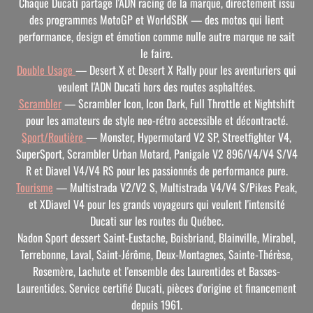
Chaque Ducati partage l'ADN racing de la marque, directement issu
des programmes MotoGP et WorldSBK — des motos qui lient
performance, design et émotion comme nulle autre marque ne sait
le faire.
Double Usage
— Desert X et Desert X Rally pour les aventuriers qui
veulent l'ADN Ducati hors des routes asphaltées.
Scrambler
— Scrambler Icon, Icon Dark, Full Throttle et Nightshift
pour les amateurs de style neo-rétro accessible et décontracté.
Sport/Routière
— Monster, Hypermotard V2 SP, Streetfighter V4,
SuperSport, Scrambler Urban Motard, Panigale V2 896/V4/V4 S/V4
R et Diavel V4/V4 RS pour les passionnés de performance pure.
Tourisme
— Multistrada V2/V2 S, Multistrada V4/V4 S/Pikes Peak,
et XDiavel V4 pour les grands voyageurs qui veulent l'intensité
Ducati sur les routes du Québec.
Nadon Sport dessert Saint-Eustache, Boisbriand, Blainville, Mirabel,
Terrebonne, Laval, Saint-Jérôme, Deux-Montagnes, Sainte-Thérèse,
Rosemère, Lachute et l'ensemble des Laurentides et Basses-
Laurentides. Service certifié Ducati, pièces d'origine et financement
depuis 1961.