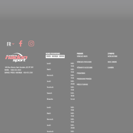
Language
FR
HEURES D'OUVERTURES
PRODUITS
À PROPOS
VENTES
BOUTIQUE
SERVICE
VÉHICULES NEUFS
NOTRE HISTOIRE
VÉHICULES D'OCCASION
NOUS JOINDRE
Lundi :
9:00 -
17:30
645 Rue Dubois, Saint-Eustache, QC J7P 3W1
VÊTEMENT ET ACCESSOIRE
CARRIÈRE
Mardi :
9:00 -
VENTES:
1 866 333-2033
17:30
SERVICE / PIÈCES / BOUTIQUE:
450 473-2381
PROMOTIONS
Mercredi :
9:00 -
17:30
PROGRAMME PRIVILÈGE
Jeudi :
9:00 -
20:00
PIÈCES ET SERVICE
Vendredi :
9:00 -
17:30
Samedi :
9:30 -
16:00
Dimanche
Fermé
Lundi :
9:00 -
17:00
Mardi :
9:00 -
17:30
Mercredi :
9:00 -
17:30
Jeudi :
9:00 -
20:00
Vendredi :
9:00 -