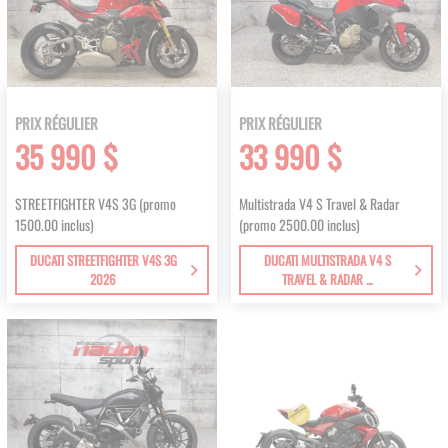
PRIX RÉGULIER
PRIX RÉGULIER
35 990 $
33 990 $
STREETFIGHTER V4S 3G (promo
Multistrada V4 S Travel & Radar
1500.00 inclus)
(promo 2500.00 inclus)
DUCATI STREETFIGHTER V4S 3G
DUCATI MULTISTRADA V4 S
2026
TRAVEL & RADAR ...