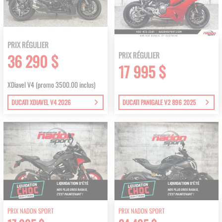
PRIX RÉGULIER
PRIX RÉGULIER
36 290 $
17 995 $
XDiavel V4 (promo 3500.00 inclus)
DUCATI XDIAVEL V4 2026
DUCATI PANIGALE V2 896 2025
PRIX NADON SPORT
PRIX NADON SPORT