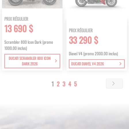
PRIX RÉGULIER
13 690 $
PRIX RÉGULIER
33 290 $
Scrambler 800 Icon Dark (promo
1000.00 inclus)
Diavel V4 (promo 2000.00 inclus)
DUCATI SCRAMBLER 800 ICON
DARK 2026
DUCATI DIAVEL V4 2026
Page
You're
Page
Page
Page
Page
1
2
3
4
5
Page
Next
currently
reading
page