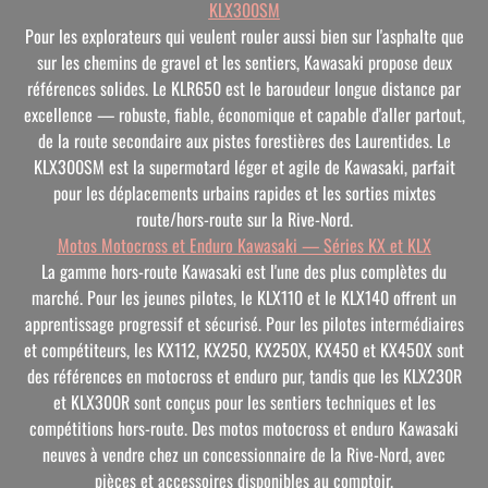
KLX300SM
Pour les explorateurs qui veulent rouler aussi bien sur l'asphalte que
sur les chemins de gravel et les sentiers, Kawasaki propose deux
références solides. Le KLR650 est le baroudeur longue distance par
excellence — robuste, fiable, économique et capable d'aller partout,
de la route secondaire aux pistes forestières des Laurentides. Le
KLX300SM est la supermotard léger et agile de Kawasaki, parfait
pour les déplacements urbains rapides et les sorties mixtes
route/hors-route sur la Rive-Nord.
Motos Motocross et Enduro Kawasaki — Séries KX et KLX
La gamme hors-route Kawasaki est l'une des plus complètes du
marché. Pour les jeunes pilotes, le KLX110 et le KLX140 offrent un
apprentissage progressif et sécurisé. Pour les pilotes intermédiaires
et compétiteurs, les KX112, KX250, KX250X, KX450 et KX450X sont
des références en motocross et enduro pur, tandis que les KLX230R
et KLX300R sont conçus pour les sentiers techniques et les
compétitions hors-route. Des motos motocross et enduro Kawasaki
neuves à vendre chez un concessionnaire de la Rive-Nord, avec
pièces et accessoires disponibles au comptoir.