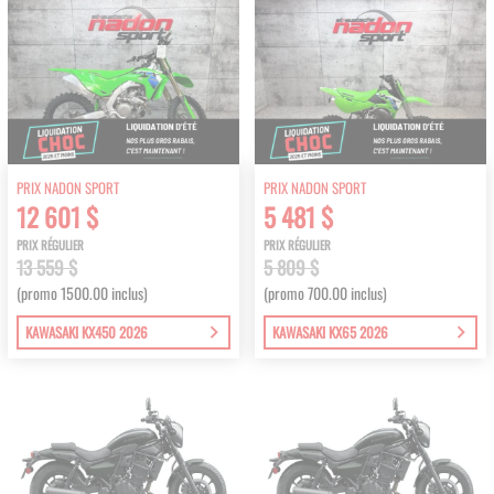
PRIX NADON SPORT
PRIX NADON SPORT
12 601 $
5 481 $
PRIX RÉGULIER
PRIX RÉGULIER
13 559 $
5 809 $
(promo 1500.00 inclus)
(promo 700.00 inclus)
KAWASAKI KX450 2026
KAWASAKI KX65 2026