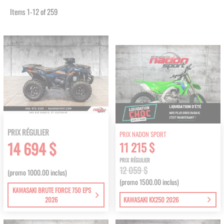
Items
1
-
12
of
259
PRIX RÉGULIER
PRIX NADON SPORT
14 694 $
11 215 $
PRIX RÉGULIER
12 059 $
(promo 1000.00 inclus)
(promo 1500.00 inclus)
KAWASAKI BRUTE FORCE 750 EPS
2026
KAWASAKI KX250 2026