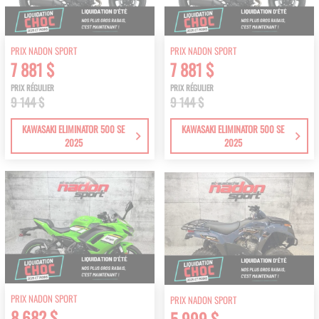
PRIX NADON SPORT
PRIX NADON SPORT
7 881 $
7 881 $
PRIX RÉGULIER
PRIX RÉGULIER
9 144 $
9 144 $
KAWASAKI ELIMINATOR 500 SE
KAWASAKI ELIMINATOR 500 SE
2025
2025
PRIX NADON SPORT
PRIX NADON SPORT
8 682 $
5 999 $