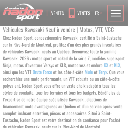
Language
VENTES
VENTES
FR
Véhicules Kawasaki Neuf à vendre | Motos, VTT, VCC
Chez Nadon Sport, concessionnaire Kawasaki certifié à Saint-Eustache
sur la Rive-Nord de Montréal, profitez d’un des plus grands inventaires
de véhicules Kawasaki neufs au Québec. Découvrez toute la gamme
Kawasaki 2026 : motos sport et naked de la série Z, modèles supersport
Ninja, motos d’aventure Versys et KLR, motocross et enduro
KX
et
KLX
,
ainsi que les VTT
Brute Force
et les côte-à-côte
Mule
et
Teryx
.
Que vous
recherchiez une moto performante, un VTT robuste ou un côte-à-côte
polyvalent, Nadon Sport vous offre un vaste choix adapté à tous les
styles de conduite, tous les terrains et tous les budgets.
Bénéficiez de
l’expertise de notre équipe spécialisée Kawasaki, d’options de
financement moto avantageuses au Québec et d’un service après-vente
complet incluant entretien, pièces et accessoires. Situé à Saint-
Eustache, Nadon Sport est votre destination de confiance pour l’achat
de véhicules Kawasaki neufs sur la Rive-Nord de Montréal
.