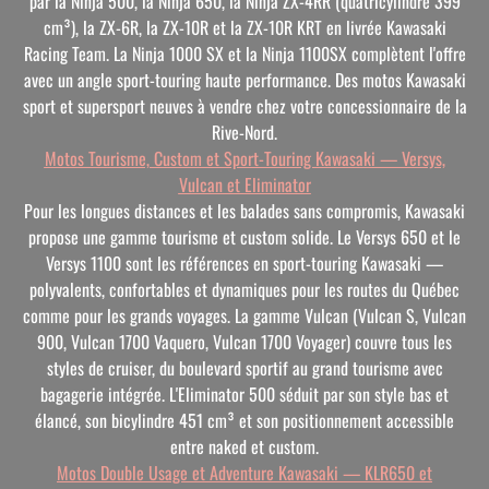
par la Ninja 500, la Ninja 650, la Ninja ZX-4RR (quatricylindre 399
cm³), la ZX-6R, la ZX-10R et la ZX-10R KRT en livrée Kawasaki
Racing Team. La Ninja 1000 SX et la Ninja 1100SX complètent l'offre
avec un angle sport-touring haute performance. Des motos Kawasaki
sport et supersport neuves à vendre chez votre concessionnaire de la
Rive-Nord.
Motos Tourisme, Custom et Sport-Touring Kawasaki — Versys,
Vulcan et Eliminator
Pour les longues distances et les balades sans compromis, Kawasaki
propose une gamme tourisme et custom solide. Le Versys 650 et le
Versys 1100 sont les références en sport-touring Kawasaki —
polyvalents, confortables et dynamiques pour les routes du Québec
comme pour les grands voyages. La gamme Vulcan (Vulcan S, Vulcan
900, Vulcan 1700 Vaquero, Vulcan 1700 Voyager) couvre tous les
styles de cruiser, du boulevard sportif au grand tourisme avec
bagagerie intégrée. L'Eliminator 500 séduit par son style bas et
élancé, son bicylindre 451 cm³ et son positionnement accessible
entre naked et custom.
Motos Double Usage et Adventure Kawasaki — KLR650 et