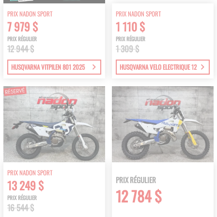
PRIX NADON SPORT
PRIX NADON SPORT
7 979 $
1 110 $
PRIX RÉGULIER
PRIX RÉGULIER
12 944 $
1 309 $
HUSQVARNA VITPILEN 801 2025
HUSQVARNA VELO ELECTRIQUE 12
PRIX NADON SPORT
PRIX RÉGULIER
13 249 $
12 784 $
PRIX RÉGULIER
16 544 $