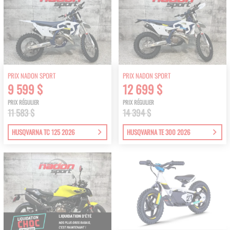
PRIX NADON SPORT
PRIX NADON SPORT
9 599 $
12 699 $
PRIX RÉGULIER
PRIX RÉGULIER
11 583 $
14 394 $
HUSQVARNA TC 125 2026
HUSQVARNA TE 300 2026