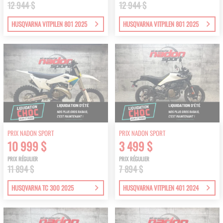
12 944 $
12 944 $
HUSQVARNA VITPILEN 801 2025
HUSQVARNA VITPILEN 801 2025
PRIX NADON SPORT
PRIX NADON SPORT
10 999 $
3 499 $
PRIX RÉGULIER
PRIX RÉGULIER
11 894 $
7 894 $
HUSQVARNA TC 300 2025
HUSQVARNA VITPILEN 401 2024