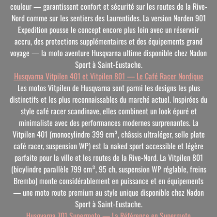
couleur — garantissent confort et sécurité sur les routes de la Rive-
Nord comme sur les sentiers des Laurentides. La version Norden 901
Expedition pousse le concept encore plus loin avec un réservoir
accru, des protections supplémentaires et des équipements grand
voyage — la moto aventure Husqvarna ultime disponible chez Nadon
Sport à Saint-Eustache.
Husqvarna Vitpilen 401 et Vitpilen 801 — Le Café Racer Nordique
Les motos Vitpilen de Husqvarna sont parmi les designs les plus
distinctifs et les plus reconnaissables du marché actuel. Inspirées du
style café racer
scandinave, elles combinent un look épuré et
minimaliste avec des performances modernes surprenantes. La
Vitpilen 401 (monocylindre 399 cm³, châssis ultraléger, selle plate
café racer, suspension WP) est la naked sport accessible et légère
parfaite pour la ville et les routes de la Rive-Nord. La Vitpilen 801
(bicylindre parallèle 799 cm³, 95 ch, suspension WP réglable, freins
Brembo) monte considérablement en puissance et en équipements
— une moto route premium au style unique disponible chez Nadon
Sport à Saint-Eustache.
Husqvarna 701 Supermoto — La Référence en Supermoto