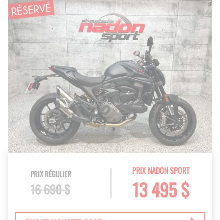
PRIX NADON SPORT
PRIX RÉGULIER
13 495 $
16 690 $