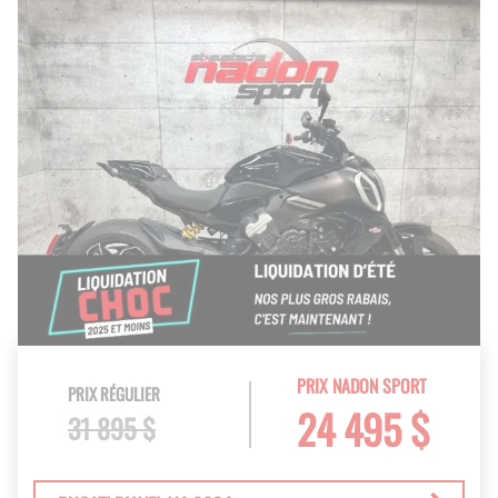
PRIX NADON SPORT
PRIX RÉGULIER
24 495 $
31 895 $