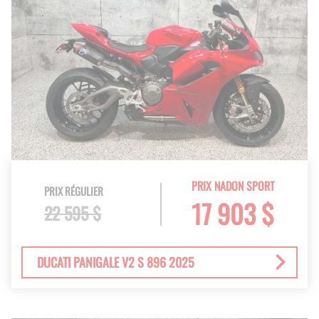
PRIX NADON SPORT
PRIX RÉGULIER
17 903 $
22 595 $
DUCATI PANIGALE V2 S 896 2025