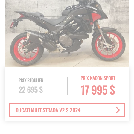
PRIX NADON SPORT
PRIX RÉGULIER
17 995 $
22 695 $
DUCATI MULTISTRADA V2 S 2024