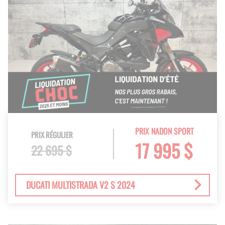
PRIX NADON SPORT
PRIX RÉGULIER
17 995 $
22 695 $
DUCATI MULTISTRADA V2 S 2024