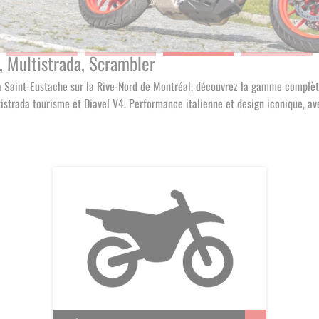
, Multistrada, Scrambler
s à Saint-Eustache sur la Rive-Nord de Montréal, découvrez la gamme comp
tistrada tourisme et Diavel V4. Performance italienne et design iconique, a