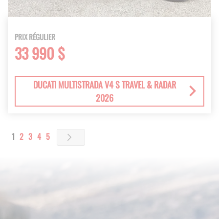
PRIX RÉGULIER
33 990 $
DUCATI MULTISTRADA V4 S TRAVEL & RADAR
2026
Page
You're currently reading page
Page
Page
Page
Page
1
2
3
4
5
Page
Next