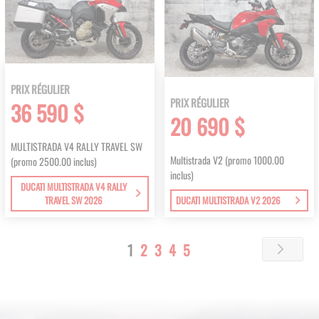
PRIX RÉGULIER
PRIX RÉGULIER
36 590 $
20 690 $
MULTISTRADA V4 RALLY TRAVEL SW
Multistrada V2 (promo 1000.00
(promo 2500.00 inclus)
inclus)
DUCATI MULTISTRADA V4 RALLY
TRAVEL SW 2026
DUCATI MULTISTRADA V2 2026
Page
You're
Page
Page
Page
Page
1
2
3
4
5
Page
Next
currently
reading
page