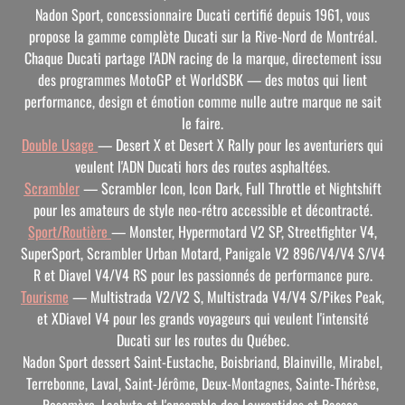
Nadon Sport, concessionnaire Ducati certifié depuis 1961, vous
propose la gamme complète Ducati sur la Rive-Nord de Montréal.
Chaque Ducati partage l'ADN racing de la marque, directement issu
des programmes MotoGP et WorldSBK — des motos qui lient
performance, design et émotion comme nulle autre marque ne sait
le faire.
Double Usage
— Desert X et Desert X Rally pour les aventuriers qui
veulent l'ADN Ducati hors des routes asphaltées.
Scrambler
— Scrambler Icon, Icon Dark, Full Throttle et Nightshift
pour les amateurs de style neo-rétro accessible et décontracté.
Sport/Routière
— Monster, Hypermotard V2 SP, Streetfighter V4,
SuperSport, Scrambler Urban Motard, Panigale V2 896/V4/V4 S/V4
R et Diavel V4/V4 RS pour les passionnés de performance pure.
Tourisme
— Multistrada V2/V2 S, Multistrada V4/V4 S/Pikes Peak,
et XDiavel V4 pour les grands voyageurs qui veulent l'intensité
Ducati sur les routes du Québec.
Nadon Sport dessert Saint-Eustache, Boisbriand, Blainville, Mirabel,
Terrebonne, Laval, Saint-Jérôme, Deux-Montagnes, Sainte-Thérèse,
Rosemère, Lachute et l'ensemble des Laurentides et Basses-