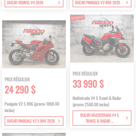
DUCATI XDIAVEL V4 2026
DUCATI PANIGALE V2 896 2025
PRIX RÉGULIER
PRIX RÉGULIER
33 990 $
24 290 $
Multistrada V4 S Travel & Radar
Panigale V2 S 896 (promo 1000.00
(promo 2500.00 inclus)
inclus)
DUCATI MULTISTRADA V4 S
DUCATI PANIGALE V2 S 896 2026
TRAVEL & RADAR ...