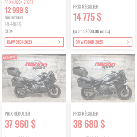
PRIX NADON SPORT
PRIX RÉGULIER
12 999 $
14 775 $
PRIX RÉGULIER
18 480 $
CE04
(promo 2000.00 inclus)
BMW CE04 2023
BMW F900R 2025
PRIX RÉGULIER
PRIX RÉGULIER
37 960 $
38 680 $