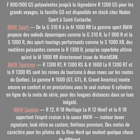
F 800/900 GS polyvalentes jusqu'à la légendaire R 1300 GS pour les
grands voyages, la famille GS est disponible en stock chez Nadon
Sport à Saint-Eustache.
BMW Sport
— De la G 310 R à la M 1000 RR
La gamme sport BMW
propose des nakeds dynamiques comme la G 310 R, la F 900 R et la
S 1000 R, des sport-tourings performants comme le S 1000 XR, des
routières puissantes comme la R 1300 R, jusqu'au superbike ultime
qu'est la M 1000 RR directement issue du WorldSBK.
BMW Tourisme
— R 1300 RT, R 1300 RS & K 1600
La R 1300 RT et
la R 1300 RS sont les reines du tourisme à deux roues sur les routes
du Québec. La gamme K 1600 (GT, GTL, B, Grand America) monte
encore en confort et en prestations avec le seul moteur 6 cylindres
en ligne de la moto de série, pour des longues distances dans un luxe
inégalé.
BMW Custom
— R 12, R 18 Heritage
La R 12 NineT et la R 18
apportent l'esprit cruiser à la sauce BMW — moteur boxer
signature, look rétro ou custom, finitions premium. Des motos de
caractère pour les pilotes de la Rive-Nord qui veulent quelque chose
de différent.