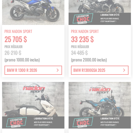
PRIX NADON SPORT
PRIX NADON SPORT
25 705 $
33 235 $
PRIX RÉGULIER
PRIX RÉGULIER
26 210 $
34 485 $
(promo 1000.00 inclus)
(promo 2000.00 inclus)
BMW R 1300 R 2026
BMW R1300GSA 2025