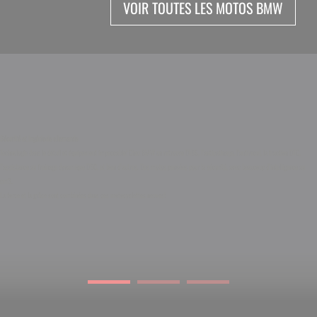
VOIR TOUTES LES MOTOS BMW
Sécurité et ingénierie allemande
Technologie dans le détail et équipement impeccable! Chez BMW on retrouve l’ABS, l’antipatinage, l’antirecul, la traction DTC,
l’assistance au freinage dynamique DBC, et bien d’autres. Des motos pensées pour la sécurité, avec beaucoup d’intelligence au
cm3.
La force et la grâce sont combinées dans ces motocyclettes neuves!