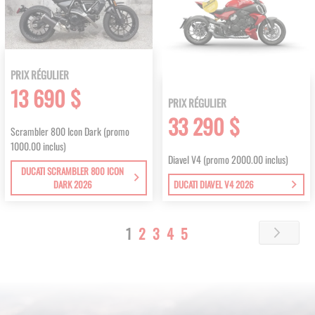
PRIX RÉGULIER
13 690 $
PRIX RÉGULIER
33 290 $
Scrambler 800 Icon Dark (promo
1000.00 inclus)
Diavel V4 (promo 2000.00 inclus)
DUCATI SCRAMBLER 800 ICON
DARK 2026
DUCATI DIAVEL V4 2026
Page
You're
Page
Page
Page
Page
1
2
3
4
5
Page
Next
currently
reading
page