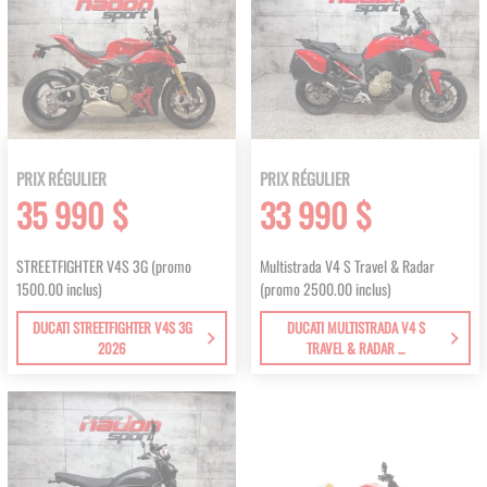
PRIX RÉGULIER
PRIX RÉGULIER
35 990 $
33 990 $
STREETFIGHTER V4S 3G (promo
Multistrada V4 S Travel & Radar
1500.00 inclus)
(promo 2500.00 inclus)
DUCATI STREETFIGHTER V4S 3G
DUCATI MULTISTRADA V4 S
2026
TRAVEL & RADAR ...