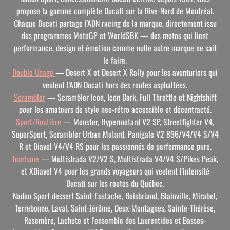
propose la gamme complète Ducati sur la Rive-Nord de Montréal.
Chaque Ducati partage l'ADN racing de la marque, directement issu
des programmes MotoGP et WorldSBK — des motos qui lient
performance, design et émotion comme nulle autre marque ne sait
le faire.
Double Usage
— Desert X et Desert X Rally pour les aventuriers qui
veulent l'ADN Ducati hors des routes asphaltées.
Scrambler
— Scrambler Icon, Icon Dark, Full Throttle et Nightshift
pour les amateurs de style neo-rétro accessible et décontracté.
Sport/Routière
— Monster, Hypermotard V2 SP, Streetfighter V4,
SuperSport, Scrambler Urban Motard, Panigale V2 896/V4/V4 S/V4
R et Diavel V4/V4 RS pour les passionnés de performance pure.
Tourisme
— Multistrada V2/V2 S, Multistrada V4/V4 S/Pikes Peak,
et XDiavel V4 pour les grands voyageurs qui veulent l'intensité
Ducati sur les routes du Québec.
Nadon Sport dessert Saint-Eustache, Boisbriand, Blainville, Mirabel,
Terrebonne, Laval, Saint-Jérôme, Deux-Montagnes, Sainte-Thérèse,
Rosemère, Lachute et l'ensemble des Laurentides et Basses-