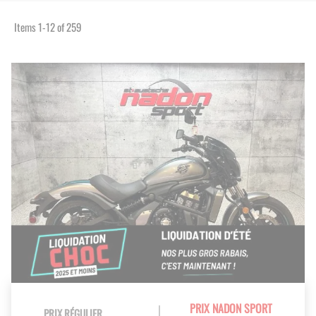
Items
1
-
12
of
259
PRIX NADON SPORT
PRIX RÉGULIER