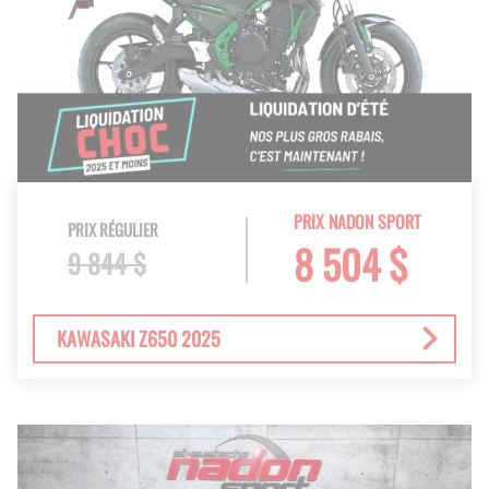
PRIX NADON SPORT
PRIX RÉGULIER
8 504 $
9 844 $
KAWASAKI Z650 2025