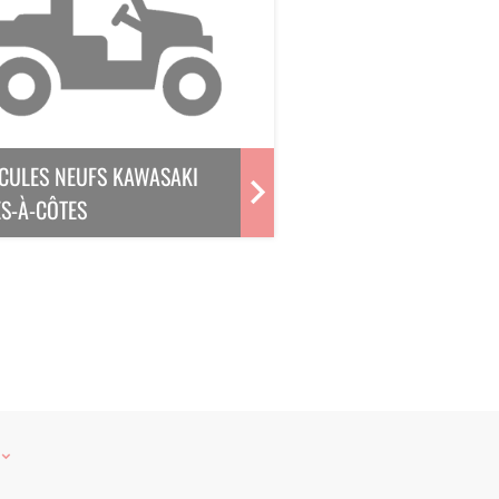
CULES NEUFS KAWASAKI
S-À-CÔTES