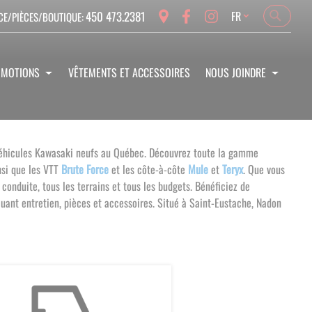
Language
450 473.2381
FR
CE/PIÈCES/BOUTIQUE:
Search
Search
OMOTIONS
VÊTEMENTS ET ACCESSOIRES
NOUS JOINDRE
e véhicules Kawasaki neufs au Québec. Découvrez toute la gamme
insi que les VTT
Brute Force
et les côte-à-côte
Mule
et
Teryx
.
Que vous
conduite, tous les terrains et tous les budgets.
Bénéficiez de
uant entretien, pièces et accessoires. Situé à Saint-Eustache, Nadon