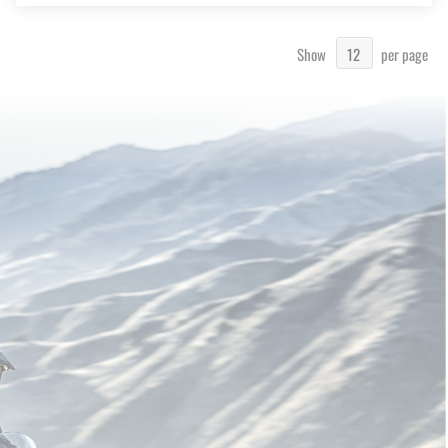
Show
per page