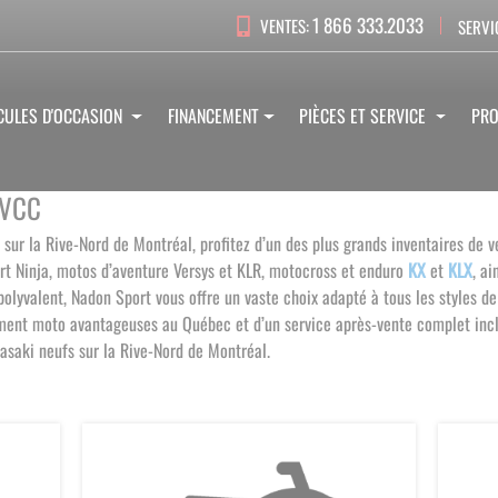
1 866 333.2033
VENTES:
SERVI
CULES D'OCCASION
FINANCEMENT
PIÈCES ET SERVICE
PR
 VCC
 sur la Rive-Nord de Montréal, profitez d’un des plus grands inventaires d
rt Ninja, motos d’aventure Versys et KLR, motocross et enduro
KX
et
KLX
, a
yvalent, Nadon Sport vous offre un vaste choix adapté à tous les styles de 
ement moto avantageuses au Québec et d’un service après-vente complet incl
wasaki neufs sur la Rive-Nord de Montréal
.