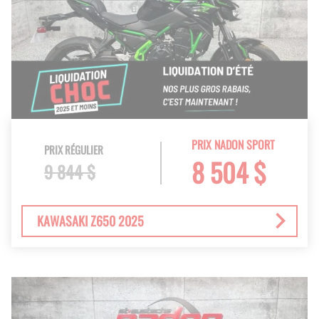
PRIX NADON SPORT
PRIX RÉGULIER
8 504 $
9 844 $
KAWASAKI Z650 2025