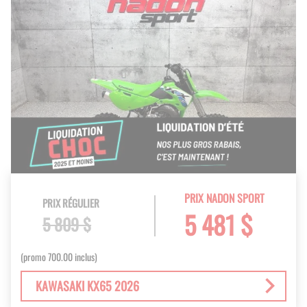
PRIX NADON SPORT
PRIX RÉGULIER
5 481 $
5 809 $
(promo 700.00 inclus)
KAWASAKI KX65 2026