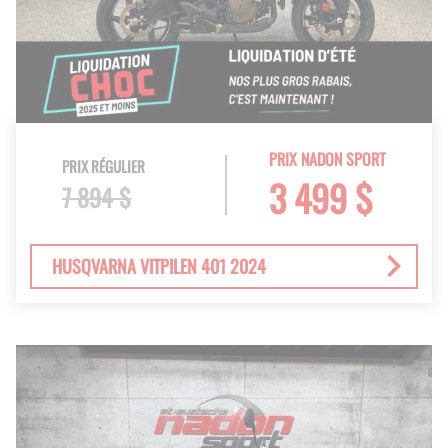
PRIX NADON SPORT
PRIX RÉGULIER
3 499 $
7 894 $
HUSQVARNA VITPILEN 401 2024