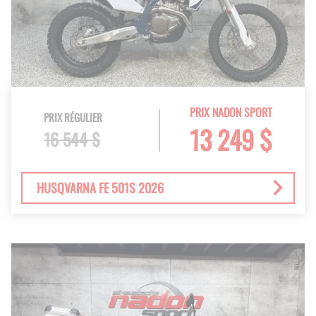
PRIX NADON SPORT
PRIX RÉGULIER
13 249 $
16 544 $
HUSQVARNA FE 501S 2026