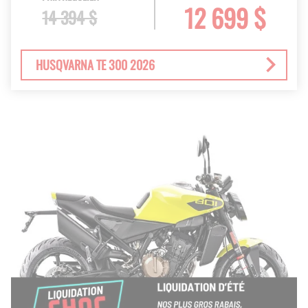
12 699 $
14 394 $
HUSQVARNA TE 300 2026