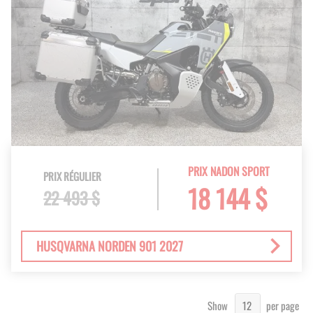
PRIX NADON SPORT
PRIX RÉGULIER
18 144 $
22 493 $
HUSQVARNA NORDEN 901 2027
Show
per page