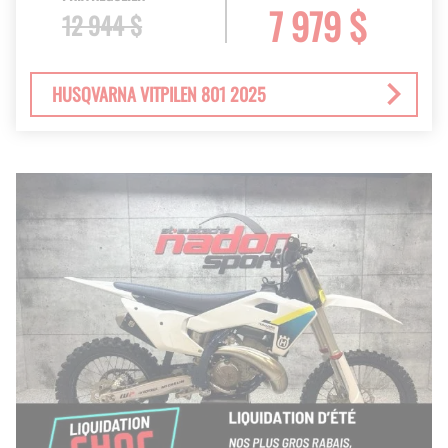
7 979 $
12 944 $
HUSQVARNA VITPILEN 801 2025