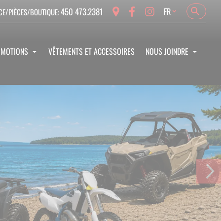
Language
450 473.2381
FR
CE/PIÈCES/BOUTIQUE:
Search
Search
OMOTIONS
VÊTEMENTS ET ACCESSOIRES
NOUS JOINDRE