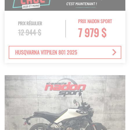
PRIX NADON SPORT
PRIX RÉGULIER
7 979 $
12 944 $
HUSQVARNA VITPILEN 801 2025