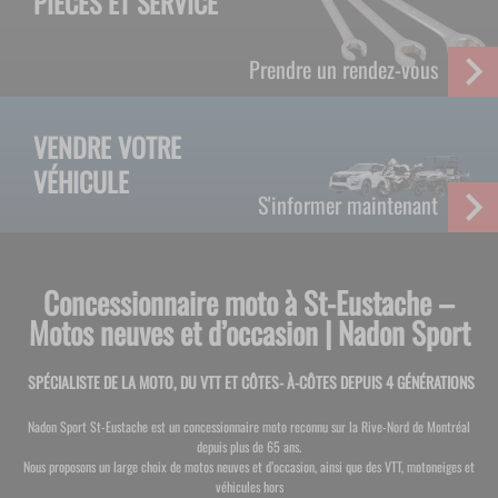
PIÈCES ET SERVICE
Prendre un rendez-vous
VENDRE VOTRE
VÉHICULE
S'informer maintenant
Concessionnaire moto à St-Eustache –
Motos neuves et d’occasion | Nadon Sport
SPÉCIALISTE DE LA MOTO, DU VTT ET CÔTES- À-CÔTES DEPUIS 4 GÉNÉRATIONS
Nadon Sport St-Eustache est un concessionnaire moto reconnu sur la Rive-Nord de Montréal
LE MEILLEUR DU SPORT MOTORISÉ DEPUIS 4 GÉNÉRATIONS
LE MEILLEUR DU SPORT MOTORISÉ DEPUIS 4 GÉNÉRATIONS
depuis plus de 65 ans.
À VOTRE SERVICE DEPUIS 1961
À VOTRE SERVICE DEPUIS 1961
Nous proposons un large choix de motos neuves et d’occasion, ainsi que des VTT, motoneiges et
véhicules hors