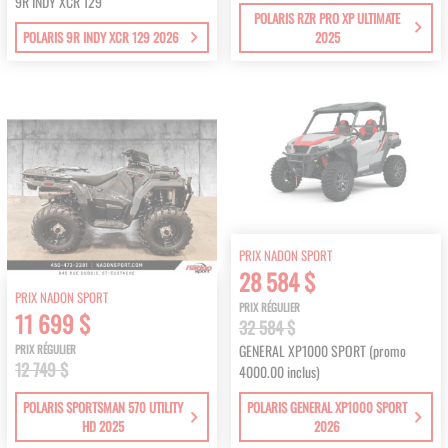
9R INDY XCR 129
POLARIS RZR PRO XP ULTIMATE
POLARIS 9R INDY XCR 129 2026
2025
PRIX NADON SPORT
28 584 $
PRIX NADON SPORT
PRIX RÉGULIER
11 699 $
32 584 $
GENERAL XP1000 SPORT (promo
PRIX RÉGULIER
12 749 $
4000.00 inclus)
POLARIS SPORTSMAN 570 UTILITY
POLARIS GENERAL XP1000 SPORT
HD 2025
2026