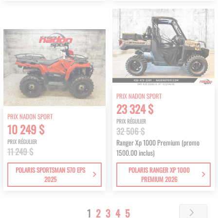
PRIX NADON SPORT
23 324 $
PRIX NADON SPORT
PRIX RÉGULIER
10 249 $
32 506 $
Ranger Xp 1000 Premium (promo
PRIX RÉGULIER
11 249 $
1500.00 inclus)
POLARIS SPORTSMAN 570 EPS
POLARIS RANGER XP 1000
2025
PREMIUM 2026
Page
You're
Page
Page
Page
Page
1
2
3
4
5
Page
Next