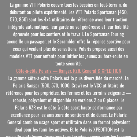
La gamme VTT Polaris couvre tous les besoins en tout-terrain, du
débutant au pilote expérimenté. Les VTT Polaris Sportsman (450,
570, 850) sont les 4x4 utilitaires de référence avec leur traction
intégrale automatique, leur garde au sol généreuse et leur fiabilité
éprouvée pour les sentiers et le travail. Le Sportsman Touring
accueille un passager, et le Scrambler offre la réponse sportive pour
ceux qui veulent plus de sensations. Polaris propose aussi des
modèles VTT pour enfants pour initier les jeunes au hors-route en
toute sécurité.
Côte-à-côte Polaris — Ranger, RZR, General & XPEDITION
La gamme côte-à-côte Polaris est la plus diversifiée du marché. Le
Polaris Ranger (500, 570, 1000, Crew) est le VCC utilitaire de
référence pour les propriétés, les fermes et les terrains exigeants —
robuste, polyvalent et disponible en versions 2 ou 6 places. Le
Polaris RZR est le côte-à-côte sport haute performance par
excellence pour les amateurs de sentiers et de dunes. Le Polaris
General combine usage sport et utilitaire dans un format polyvalent
idéal pour les familles actives. Et le Polaris XPEDITION est la
nouvelle plateforme d'aventure tous-terrains conçue pour les longues