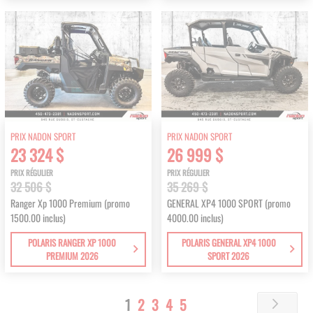
PRIX NADON SPORT
PRIX NADON SPORT
23 324 $
26 999 $
PRIX RÉGULIER
PRIX RÉGULIER
32 506 $
35 269 $
Ranger Xp 1000 Premium (promo
GENERAL XP4 1000 SPORT (promo
1500.00 inclus)
4000.00 inclus)
POLARIS RANGER XP 1000
POLARIS GENERAL XP4 1000
PREMIUM 2026
SPORT 2026
Page
You're
Page
Page
Page
Page
1
2
3
4
5
Page
Next