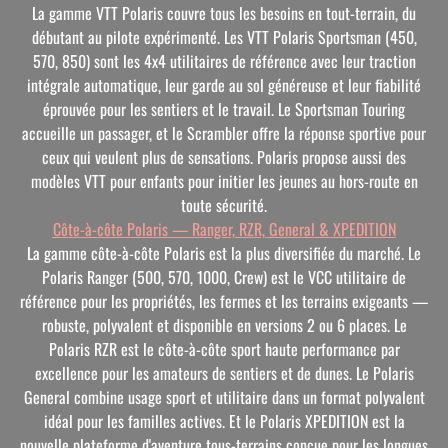
La gamme VTT Polaris couvre tous les besoins en tout-terrain, du
débutant au pilote expérimenté. Les VTT Polaris Sportsman (450,
570, 850) sont les 4x4 utilitaires de référence avec leur traction
intégrale automatique, leur garde au sol généreuse et leur fiabilité
éprouvée pour les sentiers et le travail. Le Sportsman Touring
accueille un passager, et le Scrambler offre la réponse sportive pour
ceux qui veulent plus de sensations. Polaris propose aussi des
modèles VTT pour enfants pour initier les jeunes au hors-route en
toute sécurité.
Côte-à-côte Polaris — Ranger, RZR, General & XPEDITION
La gamme côte-à-côte Polaris est la plus diversifiée du marché. Le
Polaris Ranger (500, 570, 1000, Crew) est le VCC utilitaire de
référence pour les propriétés, les fermes et les terrains exigeants —
robuste, polyvalent et disponible en versions 2 ou 6 places. Le
Polaris RZR est le côte-à-côte sport haute performance par
excellence pour les amateurs de sentiers et de dunes. Le Polaris
General combine usage sport et utilitaire dans un format polyvalent
idéal pour les familles actives. Et le Polaris XPEDITION est la
nouvelle plateforme d'aventure tous-terrains conçue pour les longues