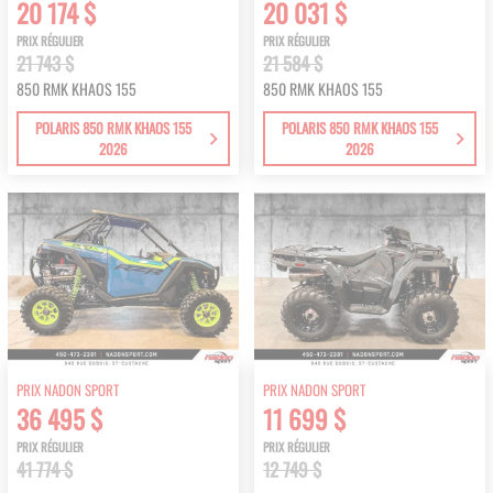
20 174 $
20 031 $
PRIX RÉGULIER
PRIX RÉGULIER
21 743 $
21 584 $
850 RMK KHAOS 155
850 RMK KHAOS 155
POLARIS 850 RMK KHAOS 155
POLARIS 850 RMK KHAOS 155
2026
2026
PRIX NADON SPORT
PRIX NADON SPORT
36 495 $
11 699 $
PRIX RÉGULIER
PRIX RÉGULIER
41 774 $
12 749 $