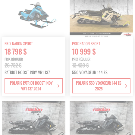
PRIX NADON SPORT
PRIX NADON SPORT
18 798 $
10 999 $
PRIX RÉGULIER
PRIX RÉGULIER
26 732 $
13 430 $
PATRIOT BOOST INDY VR1 137
550 VOYAGEUR 144 ES
POLARIS PATRIOT BOOST INDY
POLARIS 550 VOYAGEUR 144 ES
VR1 137 2024
2025