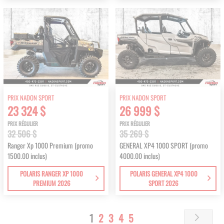
PRIX NADON SPORT
PRIX NADON SPORT
23 324 $
26 999 $
PRIX RÉGULIER
PRIX RÉGULIER
32 506 $
35 269 $
Ranger Xp 1000 Premium (promo
GENERAL XP4 1000 SPORT (promo
1500.00 inclus)
4000.00 inclus)
POLARIS RANGER XP 1000
POLARIS GENERAL XP4 1000
PREMIUM 2026
SPORT 2026
Page
You're
Page
Page
Page
Page
1
2
3
4
5
Page
Next