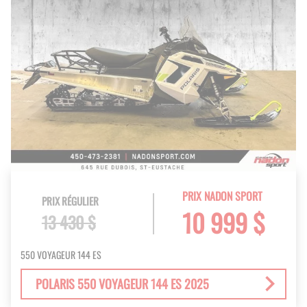
PRIX NADON SPORT
PRIX RÉGULIER
10 999 $
13 430 $
550 VOYAGEUR 144 ES
POLARIS 550 VOYAGEUR 144 ES 2025