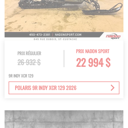
PRIX NADON SPORT
PRIX RÉGULIER
22 994 $
26 932 $
9R INDY XCR 129
POLARIS 9R INDY XCR 129 2026