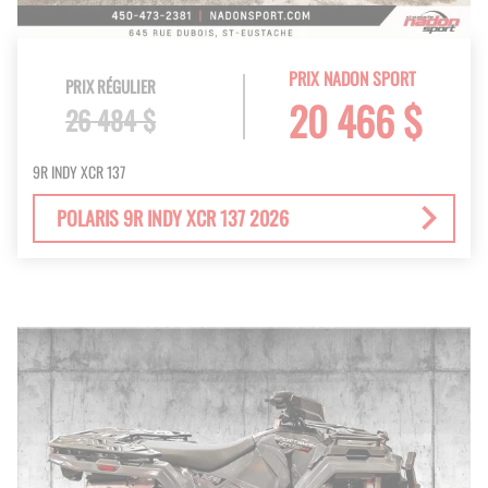
PRIX NADON SPORT
PRIX RÉGULIER
20 466 $
26 484 $
9R INDY XCR 137
POLARIS 9R INDY XCR 137 2026