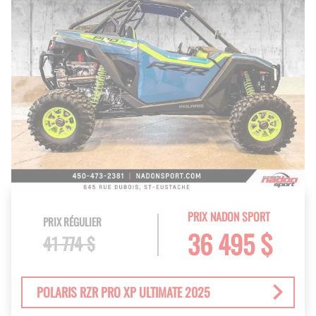
PRIX NADON SPORT
PRIX RÉGULIER
36 495 $
41 774 $
POLARIS RZR PRO XP ULTIMATE 2025