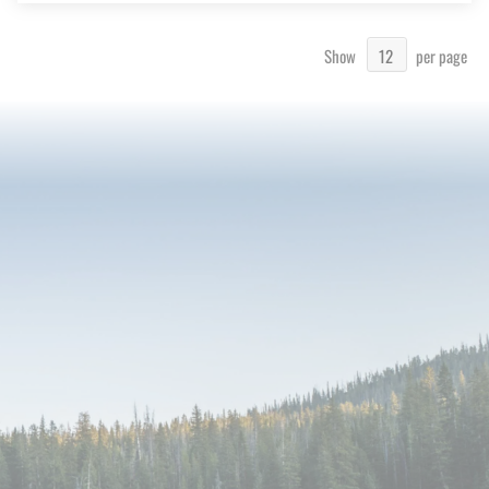
Show
per page