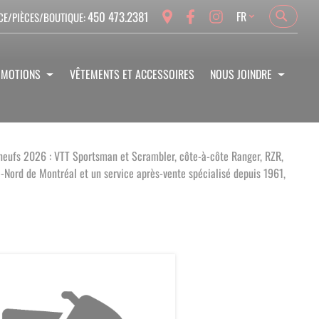
Language
450 473.2381
FR
CE/PIÈCES/BOUTIQUE:
Search
Search
OMOTIONS
VÊTEMENTS ET ACCESSOIRES
NOUS JOINDRE
 neufs 2026 : VTT Sportsman et Scrambler, côte-à-côte Ranger, RZR,
e-Nord de Montréal et un service après-vente spécialisé depuis 1961,