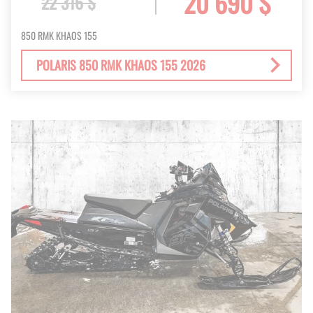
20 690 $
22 316 $
850 RMK KHAOS 155
POLARIS 850 RMK KHAOS 155 2026