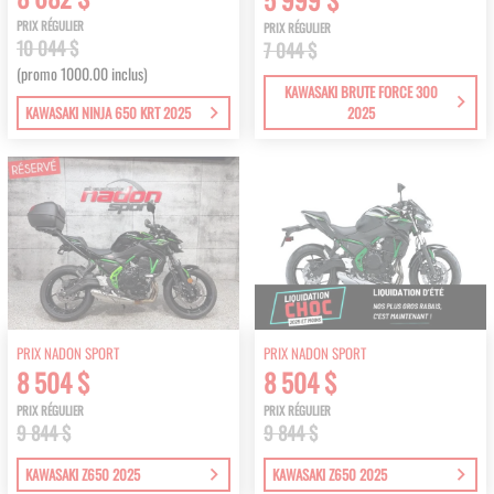
PRIX RÉGULIER
PRIX RÉGULIER
10 044 $
7 044 $
(promo 1000.00 inclus)
KAWASAKI BRUTE FORCE 300
KAWASAKI NINJA 650 KRT 2025
2025
PRIX NADON SPORT
PRIX NADON SPORT
8 504 $
8 504 $
PRIX RÉGULIER
PRIX RÉGULIER
9 844 $
9 844 $
KAWASAKI Z650 2025
KAWASAKI Z650 2025