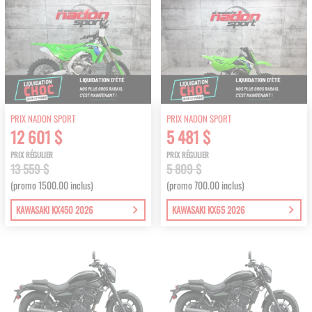
PRIX NADON SPORT
PRIX NADON SPORT
12 601 $
5 481 $
PRIX RÉGULIER
PRIX RÉGULIER
13 559 $
5 809 $
(promo 1500.00 inclus)
(promo 700.00 inclus)
KAWASAKI KX450 2026
KAWASAKI KX65 2026