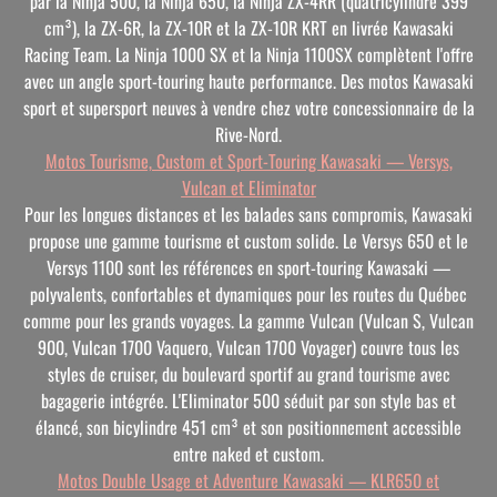
par la Ninja 500, la Ninja 650, la Ninja ZX-4RR (quatricylindre 399
cm³), la ZX-6R, la ZX-10R et la ZX-10R KRT en livrée Kawasaki
Racing Team. La Ninja 1000 SX et la Ninja 1100SX complètent l'offre
avec un angle sport-touring haute performance. Des motos Kawasaki
sport et supersport neuves à vendre chez votre concessionnaire de la
Rive-Nord.
Motos Tourisme, Custom et Sport-Touring Kawasaki — Versys,
Vulcan et Eliminator
Pour les longues distances et les balades sans compromis, Kawasaki
propose une gamme tourisme et custom solide. Le Versys 650 et le
Versys 1100 sont les références en sport-touring Kawasaki —
polyvalents, confortables et dynamiques pour les routes du Québec
comme pour les grands voyages. La gamme Vulcan (Vulcan S, Vulcan
900, Vulcan 1700 Vaquero, Vulcan 1700 Voyager) couvre tous les
styles de cruiser, du boulevard sportif au grand tourisme avec
bagagerie intégrée. L'Eliminator 500 séduit par son style bas et
élancé, son bicylindre 451 cm³ et son positionnement accessible
entre naked et custom.
Motos Double Usage et Adventure Kawasaki — KLR650 et