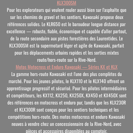
KLX300SM
Pour les explorateurs qui veulent rouler aussi bien sur l'asphalte que
sur les chemins de gravel et les sentiers, Kawasaki propose deux
références solides. Le KLR650 est le baroudeur longue distance par
excellence — robuste, fiable, économique et capable d'aller partout,
de la route secondaire aux pistes forestières des Laurentides. Le
KLX300SM est la supermotard léger et agile de Kawasaki, parfait
pour les déplacements urbains rapides et les sorties mixtes
route/hors-route sur la Rive-Nord.
Motos Motocross et Enduro Kawasaki — Séries KX et KLX
La gamme hors-route Kawasaki est l'une des plus complètes du
marché. Pour les jeunes pilotes, le KLX110 et le KLX140 offrent un
apprentissage progressif et sécurisé. Pour les pilotes intermédiaires
et compétiteurs, les KX112, KX250, KX250X, KX450 et KX450X sont
des références en motocross et enduro pur, tandis que les KLX230R
et KLX300R sont conçus pour les sentiers techniques et les
compétitions hors-route. Des motos motocross et enduro Kawasaki
neuves à vendre chez un concessionnaire de la Rive-Nord, avec
pièces et accessoires disponibles au comptoir.