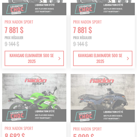
PRIX NADON SPORT
PRIX NADON SPORT
7 881 $
7 881 $
PRIX RÉGULIER
PRIX RÉGULIER
9 144 $
9 144 $
KAWASAKI ELIMINATOR 500 SE
KAWASAKI ELIMINATOR 500 SE
2025
2025
PRIX NADON SPORT
PRIX NADON SPORT
8 682 $
5 999 $