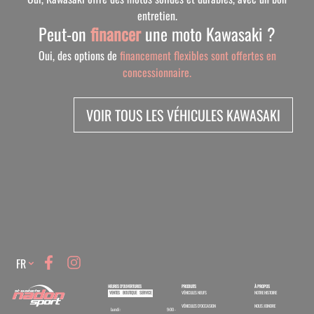
entretien.
Peut-on
financer
une moto Kawasaki ?
Oui, des options de
financement flexibles sont offertes en
concessionnaire.
VOIR TOUS LES VÉHICULES KAWASAKI
Language
FR
HEURES D'OUVERTURES
PRODUITS
À PROPOS
VENTES
BOUTIQUE
SERVICE
VÉHICULES NEUFS
NOTRE HISTOIRE
VÉHICULES D'OCCASION
NOUS JOINDRE
Lundi :
9:00 -