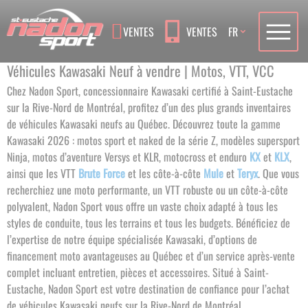
Language
VENTES
VENTES
FR
Véhicules Kawasaki Neuf à vendre | Motos, VTT, VCC
Chez Nadon Sport, concessionnaire Kawasaki certifié à Saint-Eustache
sur la Rive-Nord de Montréal, profitez d’un des plus grands inventaires
de véhicules Kawasaki neufs au Québec. Découvrez toute la gamme
Kawasaki 2026 : motos sport et naked de la série Z, modèles supersport
Ninja, motos d’aventure Versys et KLR, motocross et enduro
KX
et
KLX
,
ainsi que les VTT
Brute Force
et les côte-à-côte
Mule
et
Teryx
.
Que vous
recherchiez une moto performante, un VTT robuste ou un côte-à-côte
polyvalent, Nadon Sport vous offre un vaste choix adapté à tous les
styles de conduite, tous les terrains et tous les budgets.
Bénéficiez de
l’expertise de notre équipe spécialisée Kawasaki, d’options de
financement moto avantageuses au Québec et d’un service après-vente
complet incluant entretien, pièces et accessoires. Situé à Saint-
Eustache, Nadon Sport est votre destination de confiance pour l’achat
de véhicules Kawasaki neufs sur la Rive-Nord de Montréal
.