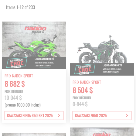
Items
1
-
12
of
233
PRIX NADON SPORT
8 682 $
PRIX NADON SPORT
8 504 $
PRIX RÉGULIER
10 044 $
PRIX RÉGULIER
9 844 $
(promo 1000.00 inclus)
KAWASAKI NINJA 650 KRT 2025
KAWASAKI Z650 2025