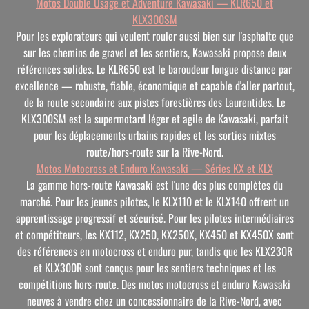
Motos Double Usage et Adventure Kawasaki — KLR650 et
KLX300SM
Pour les explorateurs qui veulent rouler aussi bien sur l'asphalte que
sur les chemins de gravel et les sentiers, Kawasaki propose deux
références solides. Le KLR650 est le baroudeur longue distance par
excellence — robuste, fiable, économique et capable d'aller partout,
de la route secondaire aux pistes forestières des Laurentides. Le
KLX300SM est la supermotard léger et agile de Kawasaki, parfait
pour les déplacements urbains rapides et les sorties mixtes
route/hors-route sur la Rive-Nord.
Motos Motocross et Enduro Kawasaki — Séries KX et KLX
La gamme hors-route Kawasaki est l'une des plus complètes du
marché. Pour les jeunes pilotes, le KLX110 et le KLX140 offrent un
apprentissage progressif et sécurisé. Pour les pilotes intermédiaires
et compétiteurs, les KX112, KX250, KX250X, KX450 et KX450X sont
des références en motocross et enduro pur, tandis que les KLX230R
et KLX300R sont conçus pour les sentiers techniques et les
compétitions hors-route. Des motos motocross et enduro Kawasaki
neuves à vendre chez un concessionnaire de la Rive-Nord, avec