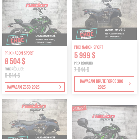
PRIX NADON SPORT
PRIX NADON SPORT
5 999 $
8 504 $
PRIX RÉGULIER
7 044 $
PRIX RÉGULIER
9 844 $
KAWASAKI BRUTE FORCE 300
KAWASAKI Z650 2025
2025