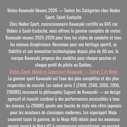
Motos Kawasaki Neuves 2026 — Toutes les Catégories chez Nadon
Sport, Saint-Eustache
Chez Nadon Sport, concessionnaire Kawasaki certifié au 645 rue
Dubois à Saint-Eustache, nous offrons la gamme complète de motos
Kawasaki neuves 2025-2026 pour tous les styles de conduite et tous
les niveaux d'expérience. Reconnue pour son héritage sportif, sa
fiabilité et son innovation technologique depuis plus de 60 ans, la
marque Kawasaki propose des modèles pour chaque passion et
chaque profil de pilote au Québec.
Motos Sport, Naked et Supersport Kawasaki — Séries Z et Ninja
La gamme sport Kawasaki est l'une des plus complètes et des plus
respectées du marché. Les naked série Z (Z400, Z500, Z650, Z900,
Z900RS) incarnent la philosophie Sugomi de Kawasaki — un design
agressif et musclé combiné à des performances accessibles à tous
les niveaux. La Z900RS ajoute une touche de style néo-rétro japonais
pour les amateurs de classiques modernes. Les supersport Ninja
couvrent toute la gamme, de la Ninja 400 idéale pour les nouveaux
permis jusqu'à la Ninja H2 à compresseur volumétrique, en passant