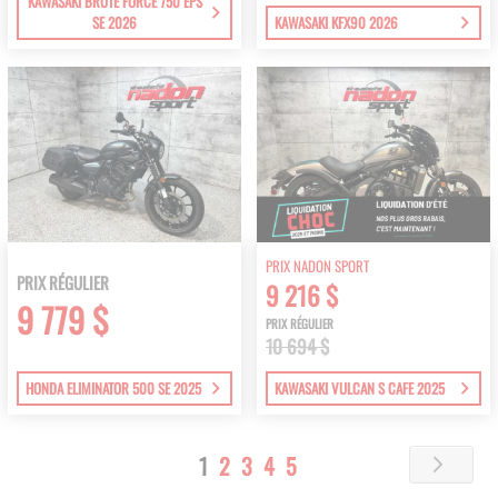
KAWASAKI BRUTE FORCE 750 EPS
SE 2026
KAWASAKI KFX90 2026
PRIX NADON SPORT
PRIX RÉGULIER
9 216 $
9 779 $
PRIX RÉGULIER
10 694 $
HONDA ELIMINATOR 500 SE 2025
KAWASAKI VULCAN S CAFE 2025
Page
You're
Page
Page
Page
Page
1
2
3
4
5
Page
Next