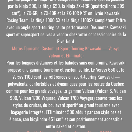
par la Ninja 500, la Ninja 650, la Ninja ZX-4RR (quatricylindre 399
cm³), la ZX-6R, la ZX-10R et la ZX-10R KRT en livrée Kawasaki
Racing Team. La Ninja 1000 SX et la Ninja 1100SX complètent l'offre
avec un angle sport-touring haute performance. Des motos Kawasaki
sport et supersport neuves à vendre chez votre concessionnaire de la
Rive-Nord.
Motos Tourisme, Custom et Sport-Touring Kawasaki — Versys,
Vulcan et Eliminator
Pour les longues distances et les balades sans compromis, Kawasaki
propose une gamme tourisme et custom solide. Le Versys 650 et le
Versys 1100 sont les références en sport-touring Kawasaki —
polyvalents, confortables et dynamiques pour les routes du Québec
comme pour les grands voyages. La gamme Vulcan (Vulcan S, Vulcan
900, Vulcan 1700 Vaquero, Vulcan 1700 Voyager) couvre tous les
styles de cruiser, du boulevard sportif au grand tourisme avec
bagagerie intégrée. L'Eliminator 500 séduit par son style bas et
élancé, son bicylindre 451 cm³ et son positionnement accessible
entre naked et custom.