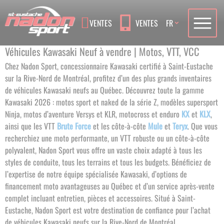
Language
VENTES
VENTES
FR
Véhicules Kawasaki Neuf à vendre | Motos, VTT, VCC
Chez Nadon Sport, concessionnaire Kawasaki certifié à Saint-Eustache
sur la Rive-Nord de Montréal, profitez d’un des plus grands inventaires
de véhicules Kawasaki neufs au Québec. Découvrez toute la gamme
Kawasaki 2026 : motos sport et naked de la série Z, modèles supersport
Ninja, motos d’aventure Versys et KLR, motocross et enduro
KX
et
KLX
,
ainsi que les VTT
Brute Force
et les côte-à-côte
Mule
et
Teryx
.
Que vous
recherchiez une moto performante, un VTT robuste ou un côte-à-côte
polyvalent, Nadon Sport vous offre un vaste choix adapté à tous les
styles de conduite, tous les terrains et tous les budgets.
Bénéficiez de
l’expertise de notre équipe spécialisée Kawasaki, d’options de
financement moto avantageuses au Québec et d’un service après-vente
complet incluant entretien, pièces et accessoires. Situé à Saint-
Eustache, Nadon Sport est votre destination de confiance pour l’achat
de véhicules Kawasaki neufs sur la Rive-Nord de Montréal
.