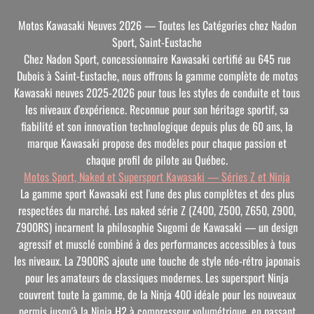
Motos Kawasaki Neuves 2026 — Toutes les Catégories chez Nadon
Sport, Saint-Eustache
Chez Nadon Sport, concessionnaire Kawasaki certifié au 645 rue
Dubois à Saint-Eustache, nous offrons la gamme complète de motos
Kawasaki neuves 2025-2026 pour tous les styles de conduite et tous
les niveaux d'expérience. Reconnue pour son héritage sportif, sa
fiabilité et son innovation technologique depuis plus de 60 ans, la
marque Kawasaki propose des modèles pour chaque passion et
chaque profil de pilote au Québec.
Motos Sport, Naked et Supersport Kawasaki — Séries Z et Ninja
La gamme sport Kawasaki est l'une des plus complètes et des plus
respectées du marché. Les naked série Z (Z400, Z500, Z650, Z900,
Z900RS) incarnent la philosophie Sugomi de Kawasaki — un design
agressif et musclé combiné à des performances accessibles à tous
les niveaux. La Z900RS ajoute une touche de style néo-rétro japonais
pour les amateurs de classiques modernes. Les supersport Ninja
couvrent toute la gamme, de la Ninja 400 idéale pour les nouveaux
permis jusqu'à la Ninja H2 à compresseur volumétrique, en passant