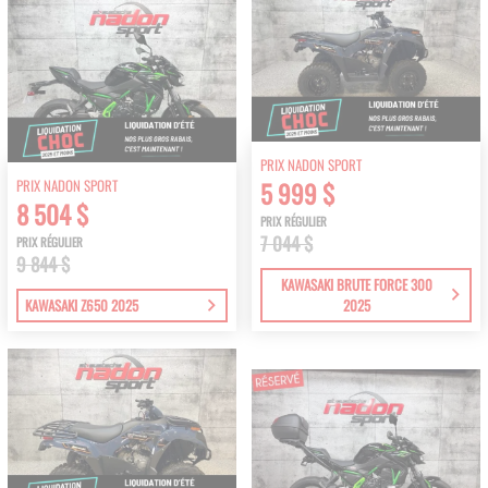
PRIX NADON SPORT
PRIX NADON SPORT
5 999 $
8 504 $
PRIX RÉGULIER
7 044 $
PRIX RÉGULIER
9 844 $
KAWASAKI BRUTE FORCE 300
KAWASAKI Z650 2025
2025