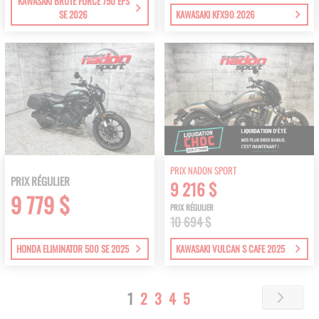
KAWASAKI BRUTE FORCE 750 EPS
SE 2026
KAWASAKI KFX90 2026
PRIX NADON SPORT
PRIX RÉGULIER
9 216 $
9 779 $
PRIX RÉGULIER
10 694 $
HONDA ELIMINATOR 500 SE 2025
KAWASAKI VULCAN S CAFE 2025
Page
You're
Page
Page
Page
Page
1
2
3
4
5
Page
Next