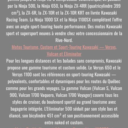
par la Ninja 500, la Ninja 650, la Ninja ZX-4RR (quatricylindre 399
cm³), la ZX-6R, la ZX-10R et la ZX-10R KRT en livrée Kawasaki
Racing Team. La Ninja 1000 SX et la Ninja 1100SX complètent l'offre
avec un angle sport-touring haute performance. Des motos Kawasaki
sport et supersport neuves à vendre chez votre concessionnaire de la
Rive-Nord.
Motos Tourisme, Custom et Sport-Touring Kawasaki — Versys,
Vulcan et Eliminator
Pour les longues distances et les balades sans compromis, Kawasaki
propose une gamme tourisme et custom solide. Le Versys 650 et le
Versys 1100 sont les références en sport-touring Kawasaki —
polyvalents, confortables et dynamiques pour les routes du Québec
comme pour les grands voyages. La gamme Vulcan (Vulcan S, Vulcan
900, Vulcan 1700 Vaquero, Vulcan 1700 Voyager) couvre tous les
styles de cruiser, du boulevard sportif au grand tourisme avec
bagagerie intégrée. L'Eliminator 500 séduit par son style bas et
élancé, son bicylindre 451 cm³ et son positionnement accessible
entre naked et custom.