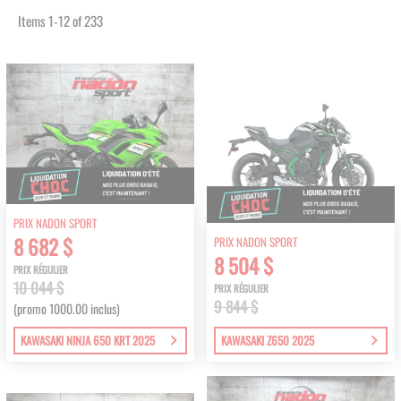
Items
1
-
12
of
233
PRIX NADON SPORT
8 682 $
PRIX NADON SPORT
8 504 $
PRIX RÉGULIER
10 044 $
PRIX RÉGULIER
9 844 $
(promo 1000.00 inclus)
KAWASAKI NINJA 650 KRT 2025
KAWASAKI Z650 2025