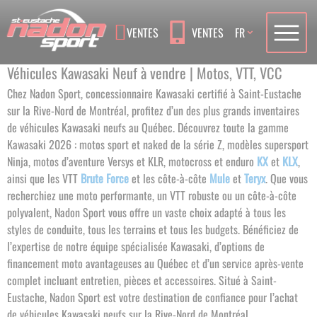
Language
VENTES
VENTES
FR
Véhicules Kawasaki Neuf à vendre | Motos, VTT, VCC
Chez Nadon Sport, concessionnaire Kawasaki certifié à Saint-Eustache
sur la Rive-Nord de Montréal, profitez d’un des plus grands inventaires
de véhicules Kawasaki neufs au Québec. Découvrez toute la gamme
Kawasaki 2026 : motos sport et naked de la série Z, modèles supersport
Ninja, motos d’aventure Versys et KLR, motocross et enduro
KX
et
KLX
,
ainsi que les VTT
Brute Force
et les côte-à-côte
Mule
et
Teryx
.
Que vous
recherchiez une moto performante, un VTT robuste ou un côte-à-côte
polyvalent, Nadon Sport vous offre un vaste choix adapté à tous les
styles de conduite, tous les terrains et tous les budgets.
Bénéficiez de
l’expertise de notre équipe spécialisée Kawasaki, d’options de
financement moto avantageuses au Québec et d’un service après-vente
complet incluant entretien, pièces et accessoires. Situé à Saint-
Eustache, Nadon Sport est votre destination de confiance pour l’achat
de véhicules Kawasaki neufs sur la Rive-Nord de Montréal
.