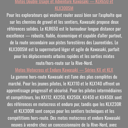
Motos Double Usage et Adventure Kawasaki — KLR650 et
KLX300SM
Pour les explorateurs qui veulent rouler aussi bien sur l'asphalte que
sur les chemins de gravel et les sentiers, Kawasaki propose deux
références solides. Le KLR650 est le baroudeur longue distance par
excellence — robuste, fiable, économique et capable d'aller partout,
de la route secondaire aux pistes forestières des Laurentides. Le
KLX300SM est la supermotard léger et agile de Kawasaki, parfait
pour les déplacements urbains rapides et les sorties mixtes
route/hors-route sur la Rive-Nord.
Motos Motocross et Enduro Kawasaki — Séries KX et KLX
La gamme hors-route Kawasaki est l'une des plus complètes du
marché. Pour les jeunes pilotes, le KLX110 et le KLX140 offrent un
apprentissage progressif et sécurisé. Pour les pilotes intermédiaires
et compétiteurs, les KX112, KX250, KX250X, KX450 et KX450X sont
des références en motocross et enduro pur, tandis que les KLX230R
et KLX300R sont conçus pour les sentiers techniques et les
compétitions hors-route. Des motos motocross et enduro Kawasaki
neuves à vendre chez un concessionnaire de la Rive-Nord, avec