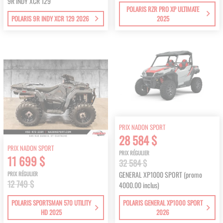
9R INDY XCR 129
POLARIS RZR PRO XP ULTIMATE
POLARIS 9R INDY XCR 129 2026
2025
PRIX NADON SPORT
28 584 $
PRIX NADON SPORT
PRIX RÉGULIER
11 699 $
32 584 $
GENERAL XP1000 SPORT (promo
PRIX RÉGULIER
12 749 $
4000.00 inclus)
POLARIS SPORTSMAN 570 UTILITY
POLARIS GENERAL XP1000 SPORT
HD 2025
2026