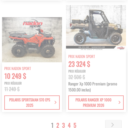
PRIX NADON SPORT
23 324 $
PRIX NADON SPORT
PRIX RÉGULIER
10 249 $
32 506 $
Ranger Xp 1000 Premium (promo
PRIX RÉGULIER
11 249 $
1500.00 inclus)
POLARIS SPORTSMAN 570 EPS
POLARIS RANGER XP 1000
2025
PREMIUM 2026
Page
You're
Page
Page
Page
Page
1
2
3
4
5
Page
Next