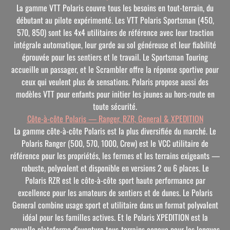
La gamme VTT Polaris couvre tous les besoins en tout-terrain, du
débutant au pilote expérimenté. Les VTT Polaris Sportsman (450,
570, 850) sont les 4x4 utilitaires de référence avec leur traction
intégrale automatique, leur garde au sol généreuse et leur fiabilité
éprouvée pour les sentiers et le travail. Le Sportsman Touring
accueille un passager, et le Scrambler offre la réponse sportive pour
ceux qui veulent plus de sensations. Polaris propose aussi des
modèles VTT pour enfants pour initier les jeunes au hors-route en
toute sécurité.
Côte-à-côte Polaris — Ranger, RZR, General & XPEDITION
La gamme côte-à-côte Polaris est la plus diversifiée du marché. Le
Polaris Ranger (500, 570, 1000, Crew) est le VCC utilitaire de
référence pour les propriétés, les fermes et les terrains exigeants —
robuste, polyvalent et disponible en versions 2 ou 6 places. Le
Polaris RZR est le côte-à-côte sport haute performance par
excellence pour les amateurs de sentiers et de dunes. Le Polaris
General combine usage sport et utilitaire dans un format polyvalent
idéal pour les familles actives. Et le Polaris XPEDITION est la
nouvelle plateforme d'aventure tous-terrains conçue pour les longues