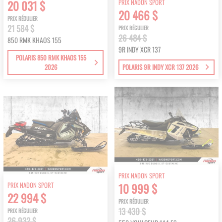
PRIX NADON SPORT
20 031 $
20 466 $
PRIX RÉGULIER
21 584 $
PRIX RÉGULIER
26 484 $
850 RMK KHAOS 155
9R INDY XCR 137
POLARIS 850 RMK KHAOS 155
2026
POLARIS 9R INDY XCR 137 2026
PRIX NADON SPORT
PRIX NADON SPORT
10 999 $
22 994 $
PRIX RÉGULIER
13 430 $
PRIX RÉGULIER
26 932 $