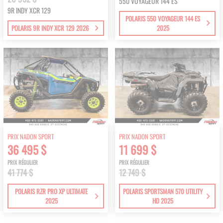
550 VOYAGEUR 144 ES
9R INDY XCR 129
POLARIS 550 VOYAGEUR 144 ES
POLARIS 9R INDY XCR 129 2026
2025
PRIX NADON SPORT
PRIX NADON SPORT
36 495 $
11 699 $
PRIX RÉGULIER
PRIX RÉGULIER
41 774 $
12 749 $
POLARIS RZR PRO XP ULTIMATE
POLARIS SPORTSMAN 570 UTILITY
2025
HD 2025