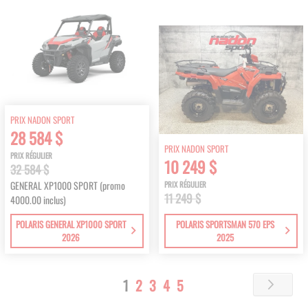
PRIX NADON SPORT
28 584 $
PRIX NADON SPORT
PRIX RÉGULIER
10 249 $
32 584 $
GENERAL XP1000 SPORT (promo
PRIX RÉGULIER
11 249 $
4000.00 inclus)
POLARIS GENERAL XP1000 SPORT
POLARIS SPORTSMAN 570 EPS
2026
2025
Page
You're
Page
Page
Page
Page
1
2
3
4
5
Page
Next
currently