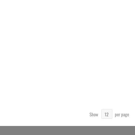
Show
per page