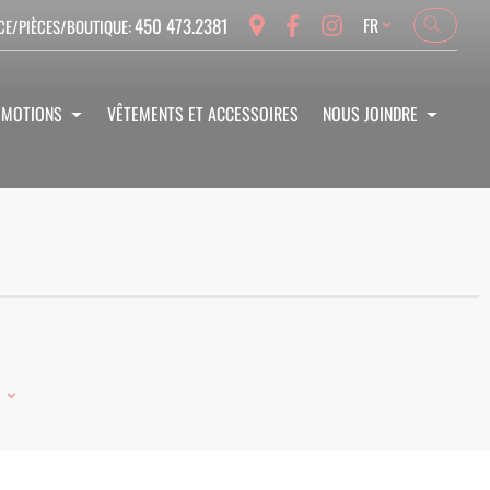
Language
450 473.2381
FR
CE/PIÈCES/BOUTIQUE:
Search
Search
OMOTIONS
VÊTEMENTS ET ACCESSOIRES
NOUS JOINDRE