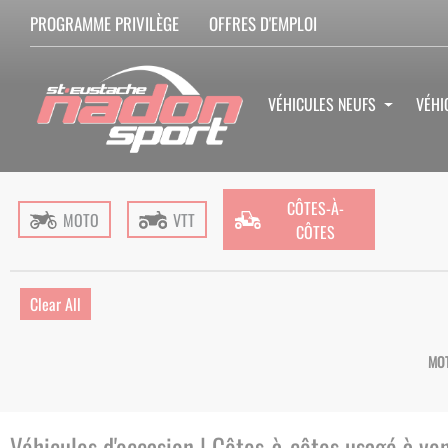
PROGRAMME PRIVILÈGE
OFFRES D'EMPLOI
VÉHICULES NEUFS
VÉHI
CÔTES-À-
MOTO
VTT
CÔTES
Clear All
MOT
Véhicules d'occasion | Côtes-à-côtes usagé à ven