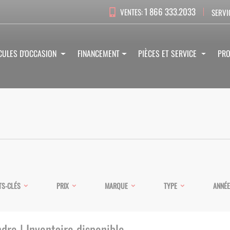
1 866 333.2033
VENTES:
SERVI
CULES D'OCCASION
FINANCEMENT
PIÈCES ET SERVICE
PR
S-CLÉS
PRIX
MARQUE
TYPE
ANNÉE
dre | Inventaire disponible