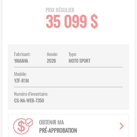
the
beginning
PRIX RÉGULIER
35 099 $
of
the
images
gallery
Fabricant:
Année:
Type:
YAMAHA
2026
MOTO SPORT
Modèle:
YZF-R1M
Numéro d'inventaire:
CS-NA-WEB-7350
OBTENIR MA
PRÉ-APPROBATION