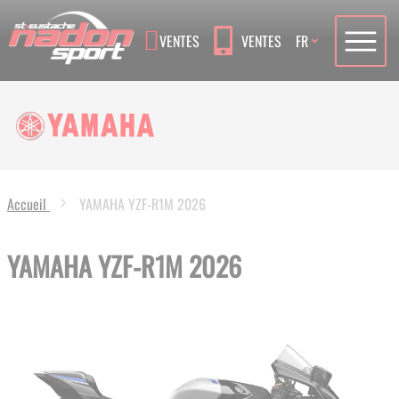
Language
VENTES
VENTES
FR
Accueil
YAMAHA YZF-R1M 2026
YAMAHA YZF-R1M 2026
Skip
to
the
end
of