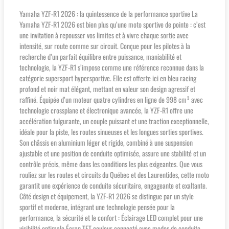
Yamaha YZF-R1 2026 : la quintessence de la performance sportive La
Yamaha YZF-R1 2026 est bien plus qu’une moto sportive de pointe : c’est
une invitation à repousser vos limites et à vivre chaque sortie avec
intensité, sur route comme sur circuit. Conçue pour les pilotes à la
recherche d’un parfait équilibre entre puissance, maniabilité et
technologie, la YZF-R1 s’impose comme une référence reconnue dans la
catégorie supersport hypersportive. Elle est offerte ici en bleu racing
profond et noir mat élégant, mettant en valeur son design agressif et
raffiné. Équipée d’un moteur quatre cylindres en ligne de 998 cm³ avec
technologie crossplane et électronique avancée, la YZF-R1 offre une
accélération fulgurante, un couple puissant et une traction exceptionnelle,
idéale pour la piste, les routes sinueuses et les longues sorties sportives.
Son châssis en aluminium léger et rigide, combiné à une suspension
ajustable et une position de conduite optimisée, assure une stabilité et un
contrôle précis, même dans les conditions les plus exigeantes. Que vous
rouliez sur les routes et circuits du Québec et des Laurentides, cette moto
garantit une expérience de conduite sécuritaire, engageante et exaltante.
Côté design et équipement, la YZF-R1 2026 se distingue par un style
sportif et moderne, intégrant une technologie pensée pour la
performance, la sécurité et le confort : Éclairage LED complet pour une
visibilité optimale Écran TFT couleur connecté avec modes de conduite