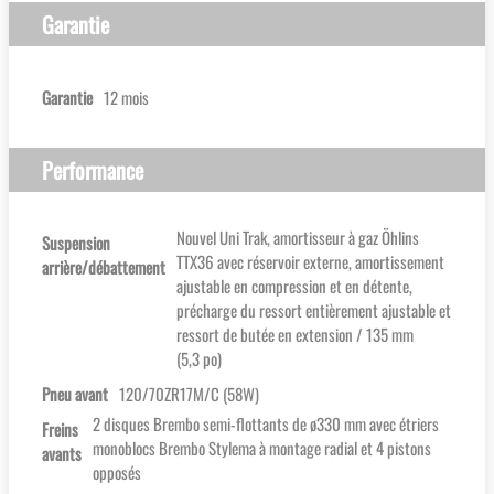
Garantie
Garantie
12 mois
Performance
Nouvel Uni Trak, amortisseur à gaz Öhlins
Suspension
TTX36 avec réservoir externe, amortissement
arrière/débattement
ajustable en compression et en détente,
précharge du ressort entièrement ajustable et
ressort de butée en extension / 135 mm
(5,3 po)
Pneu avant
120/70ZR17M/C (58W)
2 disques Brembo semi-flottants de ø330 mm avec étriers
Freins
monoblocs Brembo Stylema à montage radial et 4 pistons
avants
opposés