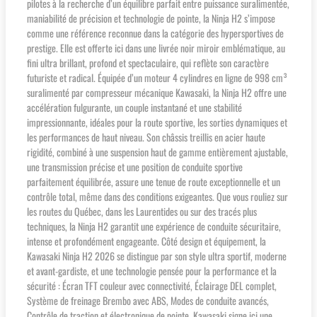
pilotes à la recherche d’un équilibre parfait entre puissance suralimentée,
maniabilité de précision et technologie de pointe, la Ninja H2 s’impose
comme une référence reconnue dans la catégorie des hypersportives de
prestige. Elle est offerte ici dans une livrée noir miroir emblématique, au
fini ultra brillant, profond et spectaculaire, qui reflète son caractère
futuriste et radical. Équipée d’un moteur 4 cylindres en ligne de 998 cm³
suralimenté par compresseur mécanique Kawasaki, la Ninja H2 offre une
accélération fulgurante, un couple instantané et une stabilité
impressionnante, idéales pour la route sportive, les sorties dynamiques et
les performances de haut niveau. Son châssis treillis en acier haute
rigidité, combiné à une suspension haut de gamme entièrement ajustable,
une transmission précise et une position de conduite sportive
parfaitement équilibrée, assure une tenue de route exceptionnelle et un
contrôle total, même dans des conditions exigeantes. Que vous rouliez sur
les routes du Québec, dans les Laurentides ou sur des tracés plus
techniques, la Ninja H2 garantit une expérience de conduite sécuritaire,
intense et profondément engageante. Côté design et équipement, la
Kawasaki Ninja H2 2026 se distingue par son style ultra sportif, moderne
et avant-gardiste, et une technologie pensée pour la performance et la
sécurité : Écran TFT couleur avec connectivité, Éclairage DEL complet,
Système de freinage Brembo avec ABS, Modes de conduite avancés,
Contrôle de traction et électronique de pointe. Kawasaki signe ici une