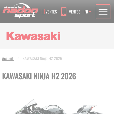
Language
VENTES
VENTES
FR
Accueil
KAWASAKI Ninja H2 2026
KAWASAKI NINJA H2 2026
Skip
to
the
end
of