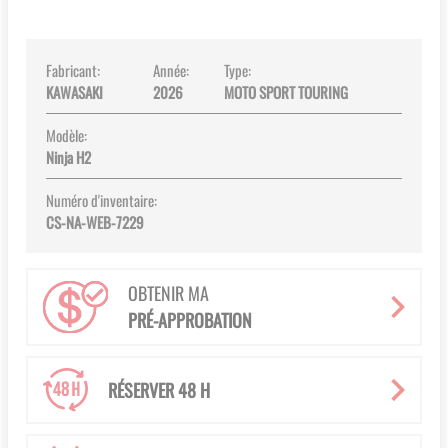
gallery
Fabricant:
Année:
Type:
KAWASAKI
2026
MOTO SPORT TOURING
Modèle:
Ninja H2
Numéro d'inventaire:
CS-NA-WEB-7229
OBTENIR MA
PRÉ-APPROBATION
RÉSERVER 48 H