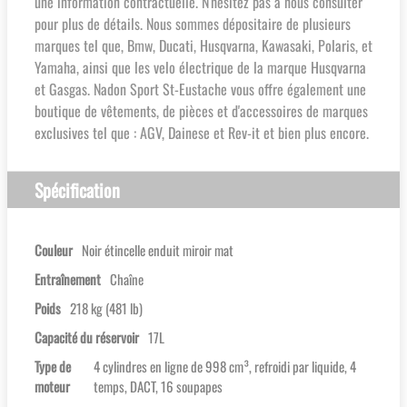
une information contractuelle. N'hésitez pas à nous consulter
pour plus de détails. Nous sommes dépositaire de plusieurs
marques tel que, Bmw, Ducati, Husqvarna, Kawasaki, Polaris, et
Yamaha, ainsi que les velo électrique de la marque Husqvarna
et Gasgas. Nadon Sport St-Eustache vous offre également une
boutique de vêtements, de pièces et d'accessoires de marques
exclusives tel que : AGV, Dainese et Rev-it et bien plus encore.
Spécification
Couleur
Noir étincelle enduit miroir mat
Entraînement
Chaîne
Poids
218 kg (481 lb)
Capacité du réservoir
17L
Type de
4 cylindres en ligne de 998 cm³, refroidi par liquide, 4
moteur
temps, DACT, 16 soupapes