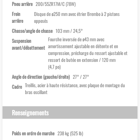
Pneu arrière
200/55ZR17M/C (78W)
Frein
Disque de ø250 mm avec étrier Brembo à 2 pistons
arrière
opposés
Chasse/angle de chasse
103 mm / 24,5°
Fourche inversée de ø43 mm avec
Suspension
amortissement ajustable en détente et en
avant/débattement
compression, précharge du ressort ajustable et
ressort de butée en extension / 120 mm
(4,7 po)
Angle de direction (gauche/droite)
27° / 27°
Treillis, acier à haute résistance, avec plaque de montage du
Cadre
bras oscillant
Renseignements
Poids en ordre de marche
238 kg (525 lb)