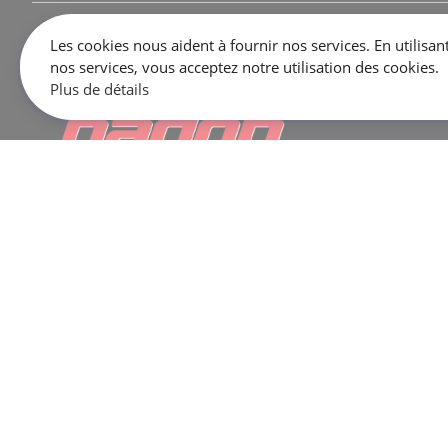
Les cookies nous aident à fournir nos services. En utilisan
nos services, vous acceptez notre utilisation des cookies.
Plus de détails
645 Rue Dubois, Saint-Eustache, QC J7P 3W1
VENTES:
1 866 333-2033
SERVICE / PIÈCES / BOUTIQUE:
450 473-2381