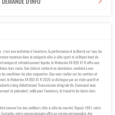
DEMANDE D'INFO
est une invitation à l’aventure, la performance et la liberté sur tous les
érence reconnue dans la catégorie côte-à-côte sport et utilitaire haut de
ectronique et refroidissement liquide, le Wolverine X4 850 XT-R offre une
éditions hors route. Son châssis renforcé en aluminium, combiné à une
es conditions les plus exigeantes. Que vous rouliez sur les sentiers et
ment, le Wolverine X4 850 XT-R 2026 se distingue par un style sportif et
ndépendante à long débattement Transmission intégrale On-Command avec
nt et polyvalent, taillé pour l’aventure, le travail et les loisirs hors
nsidéré comme l’un des meilleurs côte-à-côte du marché. Depuis 1961, notre
t-Eustache, notre concessionnaire offre un service personnalisé, des