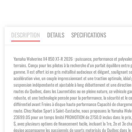
images
gallery
DESCRIPTION
DETAILS
SPECIFICATIONS
Yamaha Wolverine X4 850 XT-R 2026 : puissance, performance et polyvalence
terrains. Conçu pour les pilotes à la recherche d’un parfait équilibre entr
gamme. Il est offert ici en gris métallisé audacieux et élégant, soulignant
accélération vive, un couple impressionnant et une traction optimale, idéal
suspension indépendante et ajustable à long débattement et une direction a
routes du Québec, dans les Laurentides ou en pleine nature, ce véhicule ga
robuste, et une technologie pensée pour la performance, la sécurité et le
différentiel avant Freins à disque haute performance Capacité de chargement e
route. Chez Nadon Sport à Saint-Eustache, nous proposons le Yamaha Wol
23699.0$ pour un temps limité PROMOTION de 2750.0 inclus dans le prix
$, avec plusieurs options de financement facile, incluant la 1re, 2e et 3e 
équipe accompagne les passionnés de sports motorisés du Québec dans le choi