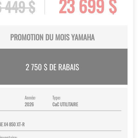
23 699 $
 449 $
PROMOTION DU MOIS YAMAHA
2 750
$ DE RABAIS
Année:
Type:
2026
CaC UTILITAIRE
E X4 850 XT-R
inventaire: