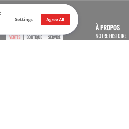
t
Settings
Agree All
HEURES D'OUVERTURES
À PROPOS
NOTRE HISTOIRE
VENTES
BOUTIQUE
SERVICE
NOUS JOINDRE
Lundi :
9:00 - 17:30
CARRIÈRE
Mardi :
9:00 - 17:30
Mercredi :
9:00 - 17:30
Jeudi :
9:00 - 20:00
Vendredi :
9:00 - 17:30
Samedi :
9:30 - 16:00
Dimanche
Fermé
© 2026 Nadon Sport. Tous droits réservés.
Consultez la politique de confidentialité.