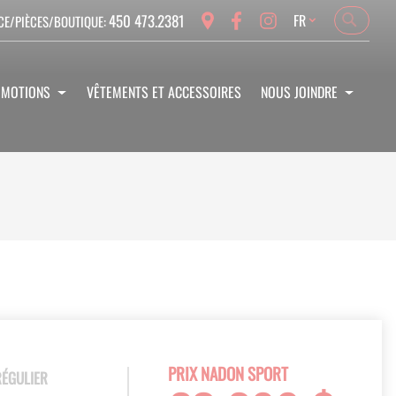
Language
450 473.2381
FR
CE/PIÈCES/BOUTIQUE:
Search
Search
OMOTIONS
VÊTEMENTS ET ACCESSOIRES
NOUS JOINDRE
PRIX NADON SPORT
RÉGULIER