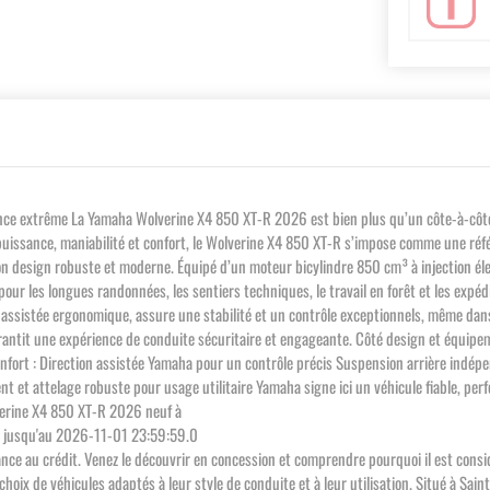
 extrême La Yamaha Wolverine X4 850 XT-R 2026 est bien plus qu’un côte-à-côte : c’
e puissance, maniabilité et confort, le Wolverine X4 850 XT-R s’impose comme une réf
 son design robuste et moderne. Équipé d’un moteur bicylindre 850 cm³ à injection él
 pour les longues randonnées, les sentiers techniques, le travail en forêt et les exp
ssistée ergonomique, assure une stabilité et un contrôle exceptionnels, même dans l
rantit une expérience de conduite sécuritaire et engageante. Côté design et équipe
 confort : Direction assistée Yamaha pour un contrôle précis Suspension arrière i
t attelage robuste pour usage utilitaire Yamaha signe ici un véhicule fiable, performa
verine X4 850 XT-R 2026 neuf à
, jusqu'au 2026-11-01 23:59:59.0
chance au crédit. Venez le découvrir en concession et comprendre pourquoi il est co
x de véhicules adaptés à leur style de conduite et à leur utilisation. Situé à Sain